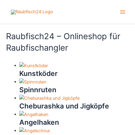
Zum
Inhalt
Main
springen
Men
Raubfisch24 – Onlineshop für
Raubfischangler
Kunstköder
Spinnruten
Cheburashka und Jigköpfe
Angelhaken