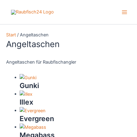
Zum
Inhalt
Main
springen
Men
Start
/ Angeltaschen
Angeltaschen
Angeltaschen für Raubfischangler
Gunki
Illex
Evergreen
Megabass