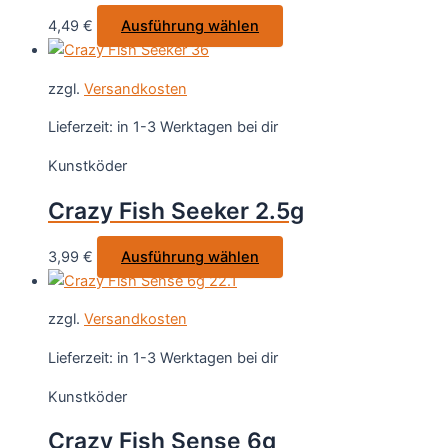
auf
Dieses
4,49
€
Ausführung wählen
der
Produkt
Produktseite
weist
gewählt
zzgl.
Versandkosten
mehrere
werden
Varianten
Lieferzeit:
in 1-3 Werktagen bei dir
auf.
Kunstköder
Die
Optionen
Crazy Fish Seeker 2.5g
können
auf
Dieses
3,99
€
Ausführung wählen
der
Produkt
Produktseite
weist
gewählt
zzgl.
Versandkosten
mehrere
werden
Varianten
Lieferzeit:
in 1-3 Werktagen bei dir
auf.
Kunstköder
Die
Optionen
Crazy Fish Sense 6g
können