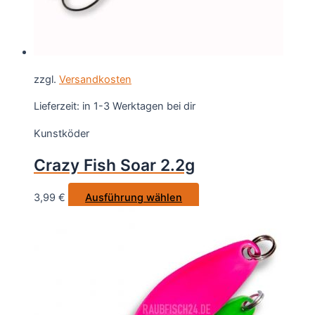
werden
zzgl.
Versandkosten
Lieferzeit:
in 1-3 Werktagen bei dir
Kunstköder
Crazy Fish Soar 2.2g
Dieses
3,99
€
Ausführung wählen
Produkt
weist
mehrere
Varianten
auf.
Die
Optionen