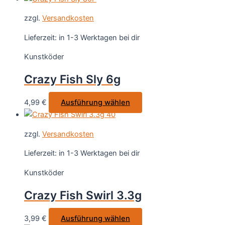
Produktseite
weist
gewählt
zzgl.
Versandkosten
mehrere
werden
Varianten
Lieferzeit:
in 1-3 Werktagen bei dir
auf.
Kunstköder
Die
Optionen
Crazy Fish Sly 6g
können
auf
Dieses
4,99
€
Ausführung wählen
der
Produkt
Produktseite
weist
gewählt
zzgl.
Versandkosten
mehrere
werden
Varianten
Lieferzeit:
in 1-3 Werktagen bei dir
auf.
Kunstköder
Die
Optionen
Crazy Fish Swirl 3.3g
können
auf
Dieses
3,99
€
Ausführung wählen
der