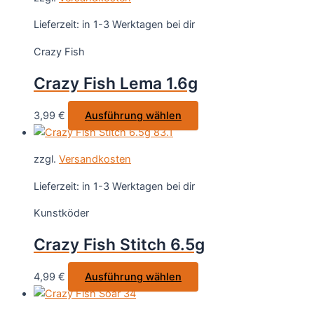
Lieferzeit:
in 1-3 Werktagen bei dir
Crazy Fish
Crazy Fish Lema 1.6g
Dieses
3,99
€
Ausführung wählen
Produkt
weist
zzgl.
Versandkosten
mehrere
Varianten
Lieferzeit:
in 1-3 Werktagen bei dir
auf.
Kunstköder
Die
Optionen
Crazy Fish Stitch 6.5g
können
auf
Dieses
4,99
€
Ausführung wählen
der
Produkt
Produktseite
weist