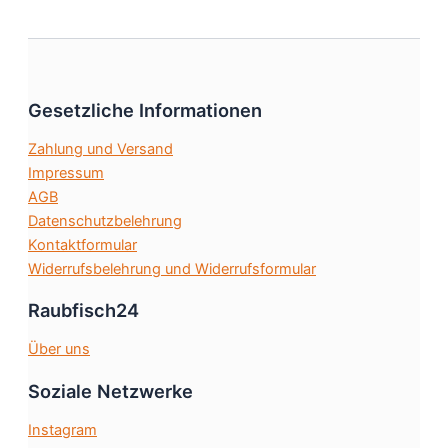
weist
mehrere
Varianten
auf.
Die
Gesetzliche Informationen
Optionen
können
Zahlung und Versand
auf
Impressum
der
AGB
Produktseite
Datenschutzbelehrung
gewählt
Kontaktformular
werden
Widerrufsbelehrung und Widerrufsformular
Raubfisch24
Über uns
Soziale Netzwerke
Instagram