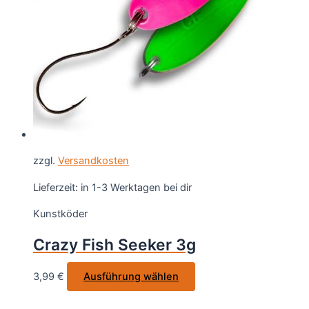
können
auf
der
Produktseite
gewählt
werden
zzgl.
Versandkosten
Lieferzeit:
in 1-3 Werktagen bei dir
Kunstköder
Crazy Fish Seeker 3g
Dieses
3,99
€
Ausführung wählen
Produkt