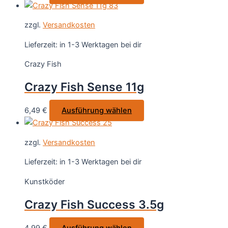
Produkt
Produktseite
weist
gewählt
zzgl.
Versandkosten
mehrere
werden
Varianten
Lieferzeit:
in 1-3 Werktagen bei dir
auf.
Crazy Fish
Die
Optionen
Crazy Fish Sense 11g
können
auf
Dieses
6,49
€
Ausführung wählen
der
Produkt
Produktseite
weist
gewählt
zzgl.
Versandkosten
mehrere
werden
Varianten
Lieferzeit:
in 1-3 Werktagen bei dir
auf.
Kunstköder
Die
Optionen
Crazy Fish Success 3.5g
können
auf
Dieses
4,99
€
Ausführung wählen