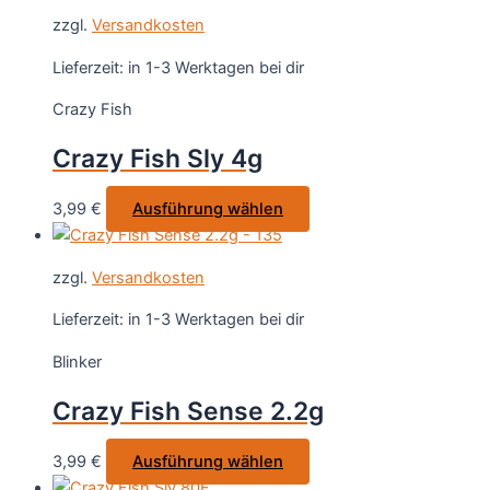
weist
gewählt
zzgl.
Versandkosten
mehrere
werden
Varianten
Lieferzeit:
in 1-3 Werktagen bei dir
auf.
Crazy Fish
Die
Optionen
Crazy Fish Sly 4g
können
auf
Dieses
3,99
€
Ausführung wählen
der
Produkt
Produktseite
weist
gewählt
zzgl.
Versandkosten
mehrere
werden
Varianten
Lieferzeit:
in 1-3 Werktagen bei dir
auf.
Blinker
Die
Optionen
Crazy Fish Sense 2.2g
können
auf
Dieses
3,99
€
Ausführung wählen
der
Produkt