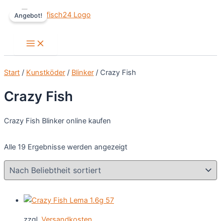
Zum
Angebot!
Inhalt
springen
Main
Menu
Start
/
Kunstköder
/
Blinker
/ Crazy Fish
Crazy Fish
Crazy Fish Blinker online kaufen
Nach
Alle 19 Ergebnisse werden angezeigt
Beliebtheit
sortiert
zzgl.
Versandkosten