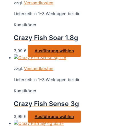
gewählt
zzgl.
Versandkosten
mehrere
werden
Varianten
Lieferzeit:
in 1-3 Werktagen bei dir
auf.
Kunstköder
Die
Optionen
Crazy Fish Soar 1.8g
können
auf
Dieses
3,99
€
Ausführung wählen
der
Produkt
Produktseite
weist
gewählt
zzgl.
Versandkosten
mehrere
werden
Varianten
Lieferzeit:
in 1-3 Werktagen bei dir
auf.
Kunstköder
Die
Optionen
Crazy Fish Sense 3g
können
auf
Dieses
3,99
€
Ausführung wählen
der
Produkt
Produktseite