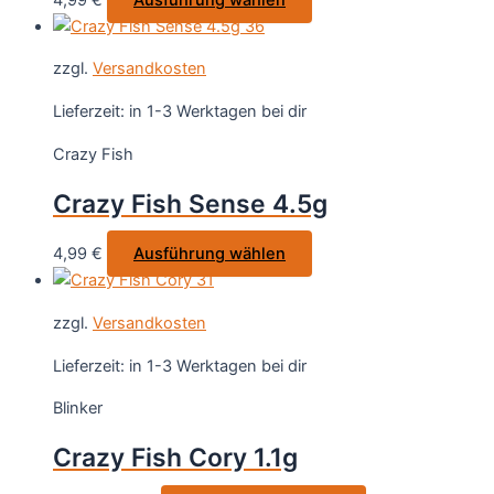
der
Produkt
Produktseite
weist
gewählt
zzgl.
Versandkosten
mehrere
werden
Varianten
Lieferzeit:
in 1-3 Werktagen bei dir
auf.
Crazy Fish
Die
Optionen
Crazy Fish Sense 4.5g
können
auf
Dieses
4,99
€
Ausführung wählen
der
Produkt
Produktseite
weist
gewählt
zzgl.
Versandkosten
mehrere
werden
Varianten
Lieferzeit:
in 1-3 Werktagen bei dir
auf.
Blinker
Die
Optionen
Crazy Fish Cory 1.1g
können
auf