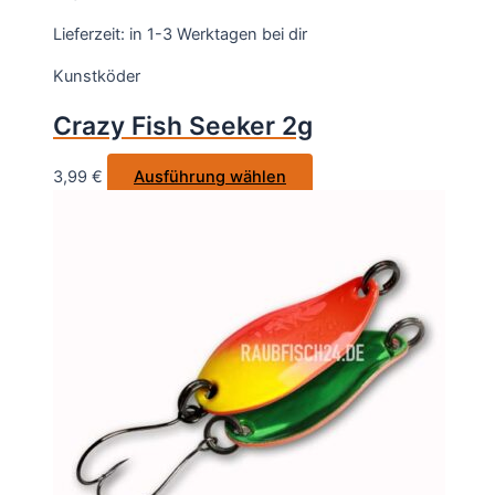
Lieferzeit:
in 1-3 Werktagen bei dir
Kunstköder
Crazy Fish Seeker 2g
Dieses
3,99
€
Ausführung wählen
Produkt
weist
mehrere
Varianten
auf.
Die
Optionen
können
auf
der
Produktseite
gewählt