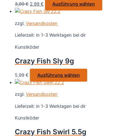
Ursprünglicher
Aktueller
Dieses
3,99
€
2,99
€
Ausführung wählen
der
Preis
Preis
Produkt
Produktseite
war:
ist:
weist
gewählt
zzgl.
Versandkosten
3,99 €
2,99 €.
mehrere
werden
Varianten
Lieferzeit:
in 1-3 Werktagen bei dir
auf.
Kunstköder
Die
Optionen
Crazy Fish Sly 9g
können
auf
Dieses
5,99
€
Ausführung wählen
der
Produkt
Produktseite
weist
gewählt
zzgl.
Versandkosten
mehrere
werden
Varianten
Lieferzeit:
in 1-3 Werktagen bei dir
auf.
Kunstköder
Die
Optionen
Crazy Fish Swirl 5.5g
können