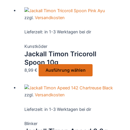
werden
weist
mehrere
zzgl.
Versandkosten
Varianten
auf.
Lieferzeit:
in 1-3 Werktagen bei dir
Die
Optionen
Kunstköder
können
Jackall Timon Tricoroll
auf
Spoon 10g
der
Produktseite
Dieses
8,99
€
Ausführung wählen
gewählt
Produkt
werden
weist
mehrere
zzgl.
Versandkosten
Varianten
auf.
Lieferzeit:
in 1-3 Werktagen bei dir
Die
Optionen
Blinker
können