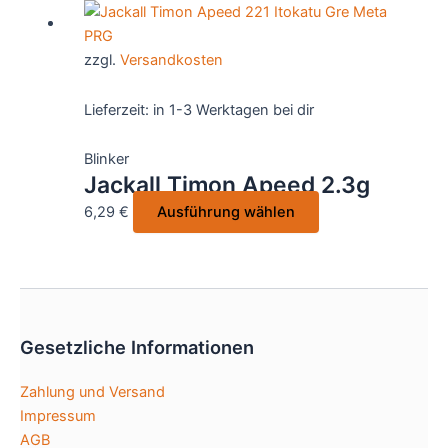
mehrere
Varianten
zzgl.
Versandkosten
auf.
Die
Lieferzeit:
in 1-3 Werktagen bei dir
Optionen
können
Blinker
auf
Jackall Timon Apeed 2.3g
der
Dieses
6,29
€
Ausführung wählen
Produktseite
Produkt
gewählt
weist
werden
mehrere
Varianten
auf.
Gesetzliche Informationen
Die
Optionen
Zahlung und Versand
können
Impressum
auf
AGB