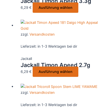
Jackall Timon Apeed 3.3g
auf
Dieses
6,29
€
Ausführung wählen
der
Produkt
Produktseite
weist
gewählt
mehrere
werden
Varianten
zzgl.
Versandkosten
auf.
Die
Lieferzeit:
in 1-3 Werktagen bei dir
Optionen
können
Jackall
auf
Jackall Timon Apeed 2.7g
der
Dieses
6,29
€
Ausführung wählen
Produktseite
Produkt
gewählt
weist
werden
mehrere
zzgl.
Versandkosten
Varianten
auf.
Lieferzeit:
in 1-3 Werktagen bei dir
Die