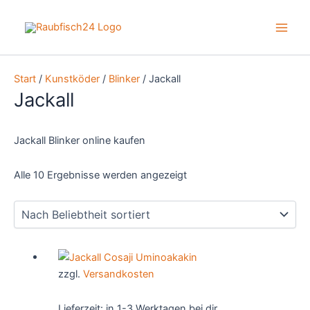
Zum
Inhalt
Main
springen
Men
Start
/
Kunstköder
/
Blinker
/ Jackall
Jackall
Jackall Blinker online kaufen
Nach
Alle 10 Ergebnisse werden angezeigt
Beliebtheit
sortiert
zzgl.
Versandkosten
Lieferzeit:
in 1-3 Werktagen bei dir