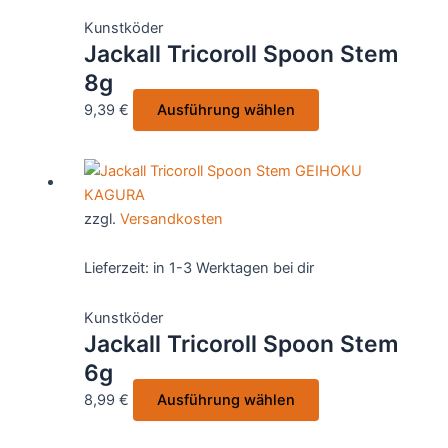
Optionen
Kunstköder
können
Jackall Tricoroll Spoon Stem
auf
8g
der
Produktseite
Dieses
9,39
€
Ausführung wählen
gewählt
Produkt
werden
weist
mehrere
Varianten
zzgl.
Versandkosten
auf.
Die
Lieferzeit:
in 1-3 Werktagen bei dir
Optionen
können
Kunstköder
auf
Jackall Tricoroll Spoon Stem
der
6g
Produktseite
gewählt
Dieses
8,99
€
Ausführung wählen
werden
Produkt
weist