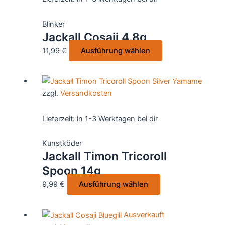
Blinker
Jackall Cosaji 4.8g
Dieses
11,99
€
Ausführung wählen
Produkt
weist
mehrere
zzgl.
Versandkosten
Varianten
auf.
Lieferzeit:
in 1-3 Werktagen bei dir
Die
Optionen
Kunstköder
können
Jackall Timon Tricoroll
auf
Spoon 14g
der
Produktseite
Dieses
9,99
€
Ausführung wählen
gewählt
Produkt
werden
weist
Ausverkauft
mehrere