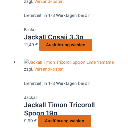
zzgl.
Versandkosten
Varianten
auf.
Lieferzeit:
in 1-3 Werktagen bei dir
Die
Optionen
Blinker
können
Jackall Cosaji 3.3g
auf
Dieses
11,49
€
Ausführung wählen
der
Produkt
Produktseite
weist
gewählt
mehrere
werden
zzgl.
Versandkosten
Varianten
auf.
Lieferzeit:
in 1-3 Werktagen bei dir
Die
Optionen
Jackall
können
Jackall Timon Tricoroll
auf
Spoon 19g
der
Produktseite
Dieses
9,99
€
Ausführung wählen
gewählt
Produkt