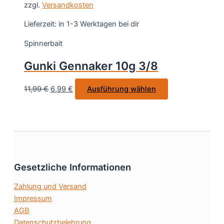
gewählt
zzgl.
Versandkosten
9,99 €
5,99 €.
mehrere
werden
Varianten
Lieferzeit:
in 1-3 Werktagen bei dir
auf.
Spinnerbait
Die
Optionen
Gunki Gennaker 10g 3/8
können
auf
Ursprünglicher
Aktueller
Dieses
11,99
€
6,99
€
Ausführung wählen
der
Preis
Preis
Produkt
Produktseite
war:
ist:
weist
gewählt
11,99 €
6,99 €.
mehrere
werden
Varianten
auf.
Die
Gesetzliche Informationen
Optionen
können
Zahlung und Versand
auf
Impressum
der
AGB
Produktseite
Datenschutzbelehrung