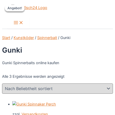
Zum
Angebot!
Angebot!
Angebot!
Inhalt
springen
Main
Menu
Start
/
Kunstköder
/
Spinnerbait
/ Gunki
Gunki
Gunki Spinnerbaits online kaufen
Nach
Alle 3 Ergebnisse werden angezeigt
Beliebtheit
sortiert
zzgl.
Versandkosten