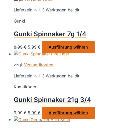
Lieferzeit:
in 1-3 Werktagen bei dir
Gunki
Gunki Spinnaker 7g 1/4
Ursprünglicher
Aktueller
Dieses
8,99
€
5,99
€
Ausführung wählen
Preis
Preis
Produkt
war:
ist:
weist
zzgl.
Versandkosten
8,99 €
5,99 €.
mehrere
Varianten
Lieferzeit:
in 1-3 Werktagen bei dir
auf.
Kunstköder
Die
Optionen
Gunki Spinnaker 21g 3/4
können
auf
Ursprünglicher
Aktueller
Dieses
9,99
€
5,99
€
Ausführung wählen
der
Preis
Preis
Produkt
Produktseite
war:
ist:
weist