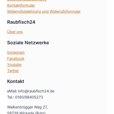
gewählt
Kontaktformular
werden
Widerrufsbelehrung und Widerrufsformular
Raubfisch24
Über uns
Soziale Netzwerke
Instagram
Facebook
Youtube
Twitter
Kontakt
eMail: info@raubfisch24.de
Tel.: 0160/98405273
Walkenbrügger Weg 27,
58739 Wickede (Ruhr)