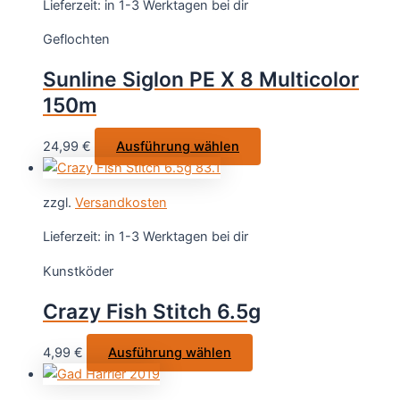
Lieferzeit:
in 1-3 Werktagen bei dir
auf.
Geflochten
Die
Optionen
Sunline Siglon PE X 8 Multicolor
können
150m
auf
der
Dieses
24,99
€
Ausführung wählen
Produktsei
Produkt
gewählt
weist
werden
zzgl.
Versandkosten
mehrere
Varianten
Lieferzeit:
in 1-3 Werktagen bei dir
auf.
Kunstköder
Die
Optionen
Crazy Fish Stitch 6.5g
können
auf
Dieses
4,99
€
Ausführung wählen
der
Produkt
Produktseite
weist