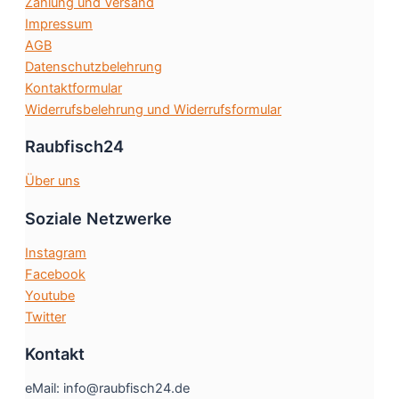
Zahlung und Versand
der
Impressum
Produktseite
AGB
gewählt
Datenschutzbelehrung
werden
Kontaktformular
Widerrufsbelehrung und Widerrufsformular
Raubfisch24
Über uns
Soziale Netzwerke
Instagram
Facebook
Youtube
Twitter
Kontakt
eMail: info@raubfisch24.de