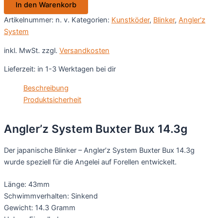
In den Warenkorb
14.3g
Menge
Artikelnummer:
n. v.
Kategorien:
Kunstköder
,
Blinker
,
Angler'z
System
inkl. MwSt.
zzgl.
Versandkosten
Lieferzeit:
in 1-3 Werktagen bei dir
Beschreibung
Produktsicherheit
Angler’z System Buxter Bux 14.3g
Der japanische Blinker – Angler’z System Buxter Bux 14.3g
wurde speziell für die Angelei auf Forellen entwickelt.
Länge: 43mm
Schwimmverhalten: Sinkend
Gewicht: 14.3 Gramm