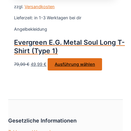
weist
gewählt
zzgl.
Versandkosten
mehrere
werden
Varianten
Lieferzeit:
in 1-3 Werktagen bei dir
auf.
Angelbekleidung
Die
Optionen
Evergreen E.G. Metal Soul Long T-
können
Shirt (Type 1)
auf
der
Ursprünglicher
Aktueller
Dieses
79,99
€
49,99
€
Ausführung wählen
Produktse
Preis
Preis
Produkt
gewählt
war:
ist:
weist
werden
79,99 €
49,99 €.
mehrere
Varianten
auf.
Die
Optionen
Gesetzliche Informationen
können
auf