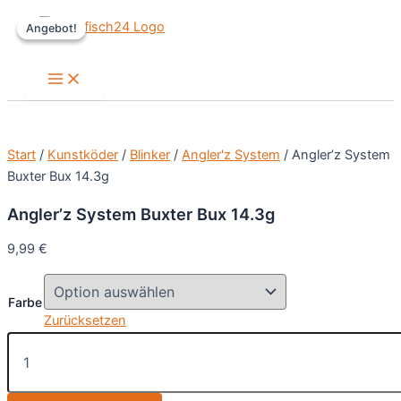
Zum
Angebot!
Angebot!
Inhalt
springen
Main
Menu
Start
/
Kunstköder
/
Blinker
/
Angler'z System
/ Angler’z System
Buxter Bux 14.3g
Angler’z System Buxter Bux 14.3g
9,99
€
Farbe
Zurücksetzen
Angler'z
System
Buxter
Bux