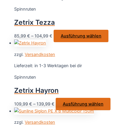
auf.
Spinnruten
Die
Optionen
Zetrix Tezza
können
auf
Dieses
85,99
€
–
104,99
€
Ausführung wählen
der
Produkt
Produktseite
weist
gewählt
zzgl.
Versandkosten
mehrere
werden
Varianten
Lieferzeit:
in 1-3 Werktagen bei dir
auf.
Spinnruten
Die
Optionen
Zetrix Hayron
können
auf
Dieses
109,99
€
–
139,99
€
Ausführung wählen
der
Produkt
Produktseit
weist
gewählt
zzgl.
Versandkosten
mehrere
werden
Varianten