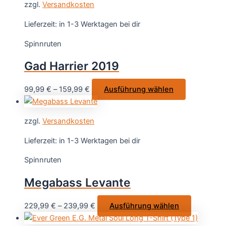
gewählt
zzgl.
Versandkosten
mehrere
werden
Varianten
Lieferzeit:
in 1-3 Werktagen bei dir
auf.
Spinnruten
Die
Optionen
Gad Harrier 2019
können
auf
Dieses
99,99
€
–
159,99
€
Ausführung wählen
der
Produkt
Produktseite
weist
gewählt
zzgl.
Versandkosten
mehrere
werden
Varianten
Lieferzeit:
in 1-3 Werktagen bei dir
auf.
Spinnruten
Die
Optionen
Megabass Levante
können
auf
Dieses
229,99
€
–
239,99
€
Ausführung wählen
der
Produkt
Produktseit