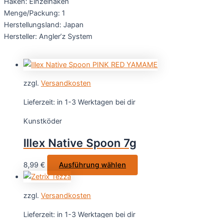
Haken: Einzelhaken
Menge/Packung: 1
Her­stel­lungs­land: Japan
Hersteller: Angler’z System
zzgl.
Versandkosten
Lieferzeit:
in 1-3 Werktagen bei dir
Kunstköder
Illex Native Spoon 7g
Dieses
8,99
€
Ausführung wählen
Produkt
weist
zzgl.
Versandkosten
mehrere
Varianten
Lieferzeit:
in 1-3 Werktagen bei dir