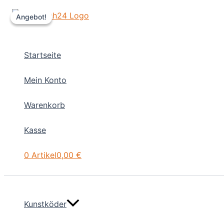
Zum
Angebot!
Angebot!
Inhalt
springen
Startseite
Mein Konto
Warenkorb
Kasse
0 Artikel
0,00 €
Kunstköder