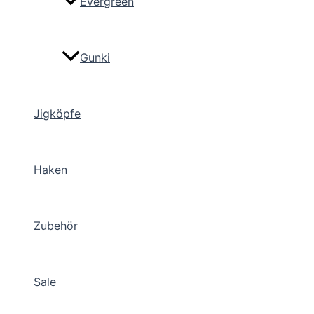
Evergreen
Gunki
Jigköpfe
Haken
Zubehör
Sale