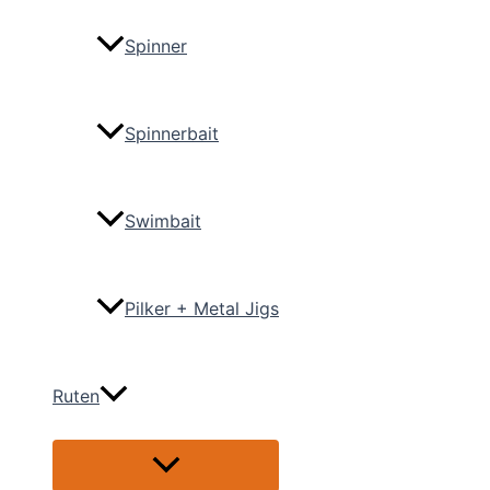
Spinner
Spinnerbait
Swimbait
Pilker + Metal Jigs
Ruten
Menü
umschalten