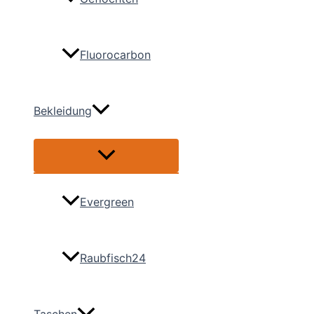
Fluorocarbon
Bekleidung
Menü
umschalten
Evergreen
Raubfisch24