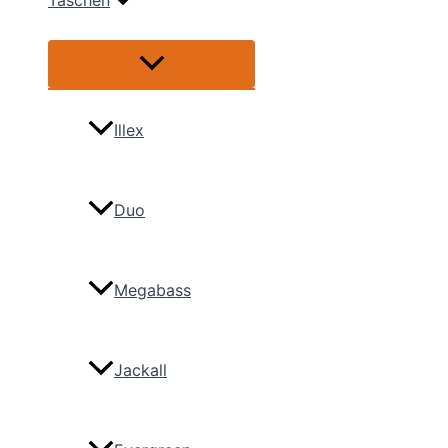
Taschen
Menü
umschalten
Illex
Duo
Megabass
Jackall