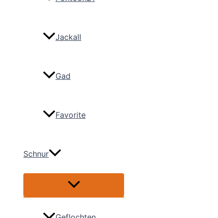
Jackall
Gad
Favorite
Schnur
Menü
umschalten
Geflochten