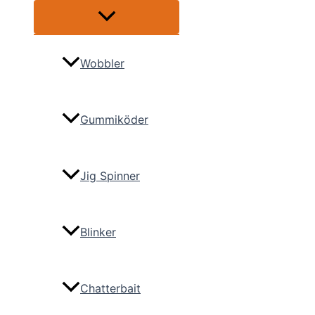
Menü
umschalten
Wobbler
Gummiköder
Jig Spinner
Blinker
Chatterbait