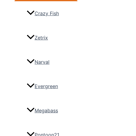
Crazy Fish
Zetrix
Narval
Evergreen
Megabass
Pontoon21