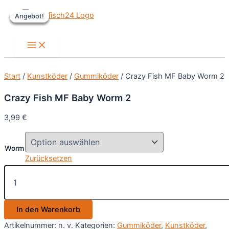
Zum
Angebot!
Angebot!
Angebot!
Angebot!
Inhalt
springen
Main
Menu
Start
/
Kunstköder
/
Gummiköder
/ Crazy Fish MF Baby Worm 2
Crazy Fish MF Baby Worm 2
3,99
€
Worm
Zurücksetzen
Crazy
Fish
MF
Baby
In den Warenkorb
Worm
2
Artikelnummer:
n. v.
Kategorien:
Gummiköder
,
Kunstköder
,