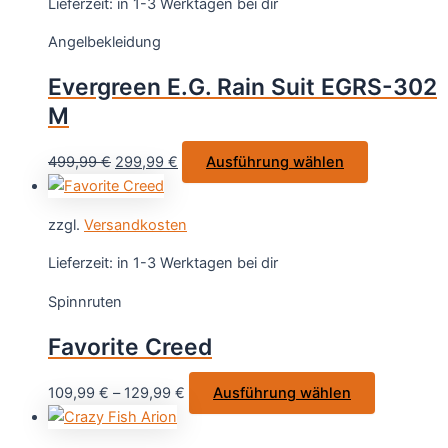
Lieferzeit:
in 1-3 Werktagen bei dir
auf.
Angelbekleidung
Die
Optionen
Evergreen E.G. Rain Suit EGRS-302
können
M
auf
der
Ursprünglicher
Aktueller
Dieses
499,99
€
299,99
€
Ausführung wählen
Produktseite
Preis
Preis
Produkt
gewählt
war:
ist:
weist
werden
zzgl.
Versandkosten
499,99 €
299,99 €.
mehrere
Varianten
Lieferzeit:
in 1-3 Werktagen bei dir
auf.
Spinnruten
Die
Optionen
Favorite Creed
können
auf
Dieses
109,99
€
–
129,99
€
Ausführung wählen
der
Produkt
Produktseit
weist