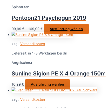
auf.
Spinnruten
Die
Optionen
Pontoon21 Psychogun 2019
können
auf
Dieses
99,99
€
–
169,99
€
Ausführung wählen
der
Produkt
Produktseite
weist
gewählt
zzgl.
Versandkosten
mehrere
werden
Varianten
Lieferzeit:
in 1-3 Werktagen bei dir
auf.
Angelschnur
Die
Optionen
Sunline Siglon PE X 4 Orange 150m
können
auf
Dieses
16,99
€
Ausführung wählen
der
Produkt
Produktseit
weist
gewählt
zzgl.
Versandkosten
mehrere
werden
Varianten