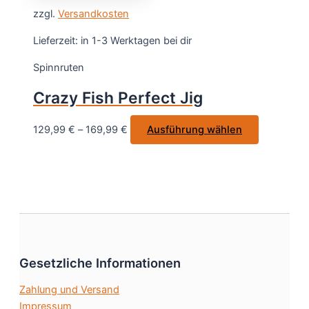
weist
gewählt
zzgl.
Versandkosten
mehrere
werden
Varianten
Lieferzeit:
in 1-3 Werktagen bei dir
auf.
Spinnruten
Die
Optionen
Crazy Fish Perfect Jig
können
auf
Dieses
129,99
€
–
169,99
€
Ausführung wählen
der
Produkt
Produktseite
weist
gewählt
mehrere
werden
Varianten
auf.
Die
Optionen
Gesetzliche Informationen
können
auf
Zahlung und Versand
der
Impressum