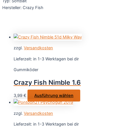
Typ: Softbait
Hersteller: Crazy Fish
zzgl.
Versandkosten
Lieferzeit:
in 1-3 Werktagen bei dir
Gummiköder
Crazy Fish Nimble 1.6
Dieses
3,99
€
Ausführung wählen
Produkt
weist
zzgl.
Versandkosten
mehrere
Varianten
Lieferzeit:
in 1-3 Werktagen bei dir