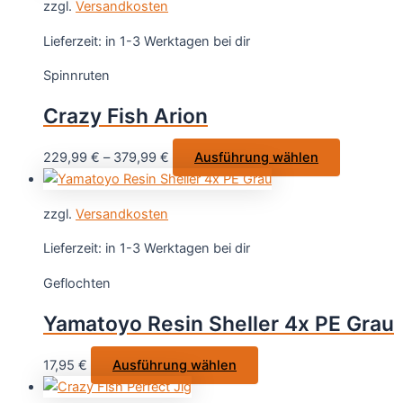
gewählt
zzgl.
Versandkosten
mehrere
werden
Varianten
Lieferzeit:
in 1-3 Werktagen bei dir
auf.
Spinnruten
Die
Optionen
Crazy Fish Arion
können
auf
Dieses
229,99
€
–
379,99
€
Ausführung wählen
der
Produkt
Produktsei
weist
gewählt
zzgl.
Versandkosten
mehrere
werden
Varianten
Lieferzeit:
in 1-3 Werktagen bei dir
auf.
Geflochten
Die
Optionen
Yamatoyo Resin Sheller 4x PE Grau
können
auf
Dieses
17,95
€
Ausführung wählen
der
Produkt
Produktsei