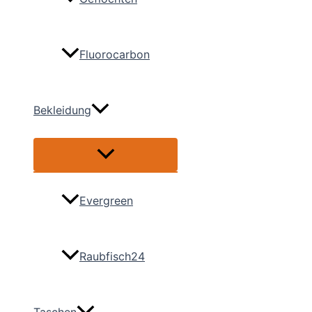
Fluorocarbon
Bekleidung
Menü
umschalten
Evergreen
Raubfisch24