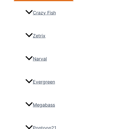
Crazy Fish
Zetrix
Narval
Evergreen
Megabass
Pontoon21