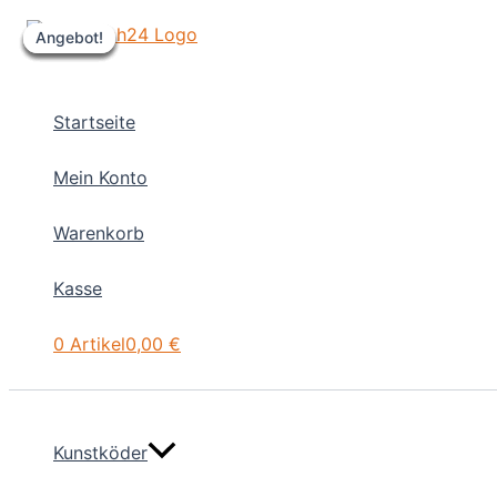
Zum
Angebot!
Angebot!
Angebot!
Angebot!
Angebot!
Angebot!
Inhalt
springen
Startseite
Mein Konto
Warenkorb
Kasse
0 Artikel
0,00 €
Kunstköder