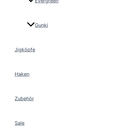
Evergreen
Gunki
Jigköpfe
Haken
Zubehör
Sale