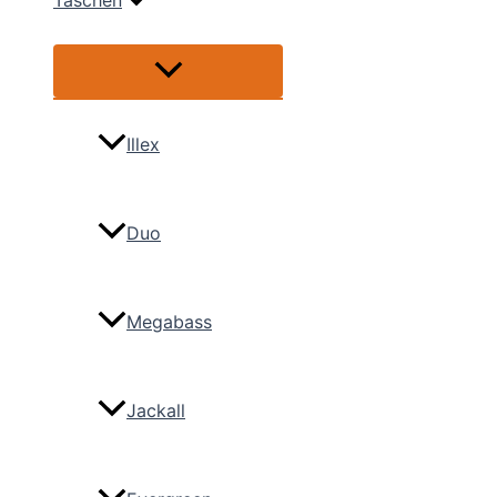
Taschen
Menü
umschalten
Illex
Duo
Megabass
Jackall