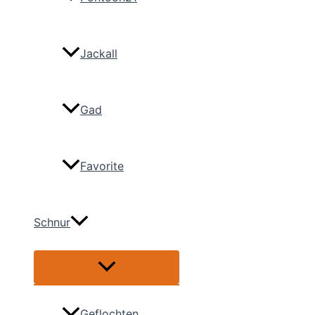
Jackall
Gad
Favorite
Schnur
Menü
umschalten
Geflochten