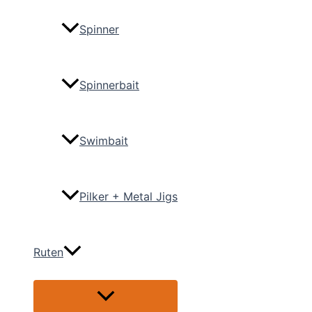
Spinner
Spinnerbait
Swimbait
Pilker + Metal Jigs
Ruten
Menü
umschalten