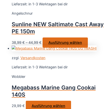
Varianten
Lieferzeit:
in 1-3 Werktagen bei dir
auf.
Angelschnur
Die
Optionen
Sunline NEW Saltimate Cast Away
können
PE 150m
auf
der
Dieses
38,99
€
–
44,99
€
Ausführung wählen
Produktseite
Produkt
gewählt
weist
werden
zzgl.
Versandkosten
mehrere
Varianten
Lieferzeit:
in 1-3 Werktagen bei dir
auf.
Wobbler
Die
Optionen
Megabass Marine Gang Cookai
können
140S
auf
der
Dieses
29,99
€
Ausführung wählen
Produktseite