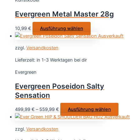
Kunstköder
Die
Optionen
Evergreen Metal Master 28g
können
auf
Dieses
10,99
€
Ausführung wählen
der
Produkt
Ausverkauft
Produktsei
weist
gewählt
zzgl.
Versandkosten
mehrere
werden
Varianten
Lieferzeit:
in 1-3 Werktagen bei dir
auf.
Evergreen
Die
Optionen
Evergreen Poseidon Salty
können
Sensation
auf
der
Dieses
499,99
€
–
559,99
€
Ausführung wählen
Produktseite
Produkt
Ausverkauft
gewählt
weist
werden
zzgl.
Versandkosten
mehrere
Varianten