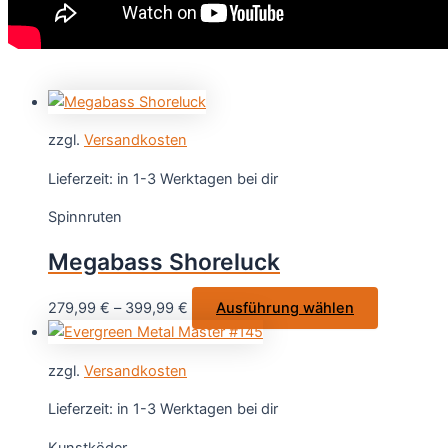
zzgl.
Versandkosten
Lieferzeit:
in 1-3 Werktagen bei dir
Spinnruten
Megabass Shoreluck
Dieses
279,99
€
–
399,99
€
Ausführung wählen
Produkt
weist
zzgl.
Versandkosten
mehrere
Varianten
Lieferzeit:
in 1-3 Werktagen bei dir
auf.