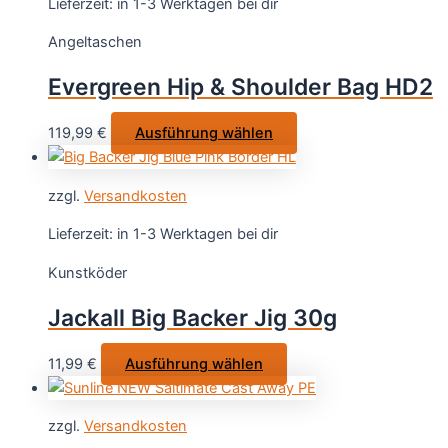
Lieferzeit:
in 1-3 Werktagen bei dir
auf.
Angeltaschen
Die
Optionen
Evergreen Hip & Shoulder Bag HD2
können
auf
Dieses
119,99
€
Ausführung wählen
der
Produkt
Produktse
weist
gewählt
zzgl.
Versandkosten
mehrere
werden
Varianten
Lieferzeit:
in 1-3 Werktagen bei dir
auf.
Kunstköder
Die
Optionen
Jackall Big Backer Jig 30g
können
auf
Dieses
11,99
€
Ausführung wählen
der
Produkt
Produktseite
weist
gewählt
zzgl.
Versandkosten
mehrere
werden