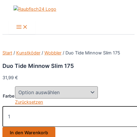
Zum
Inhalt
springen
Main
Menu
Start
/
Kunstköder
/
Wobbler
/ Duo Tide Minnow Slim 175
Duo Tide Minnow Slim 175
31,99
€
Farbe
Zurücksetzen
Duo
Tide
Minnow
Slim
In den Warenkorb
175