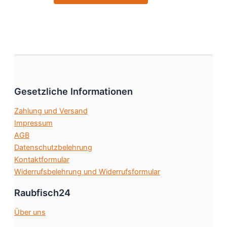
Produkt
gewählt
weist
werden
mehrere
Varianten
auf.
Die
Optionen
können
Gesetzliche Informationen
auf
Zahlung und Versand
der
Impressum
Produktseite
AGB
gewählt
Datenschutzbelehrung
werden
Kontaktformular
Widerrufsbelehrung und Widerrufsformular
Raubfisch24
Über uns