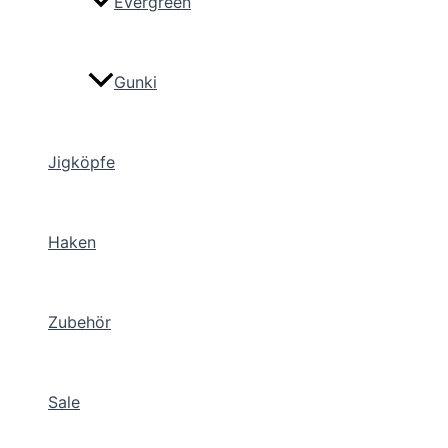
Evergreen
Gunki
Jigköpfe
Haken
Zubehör
Sale