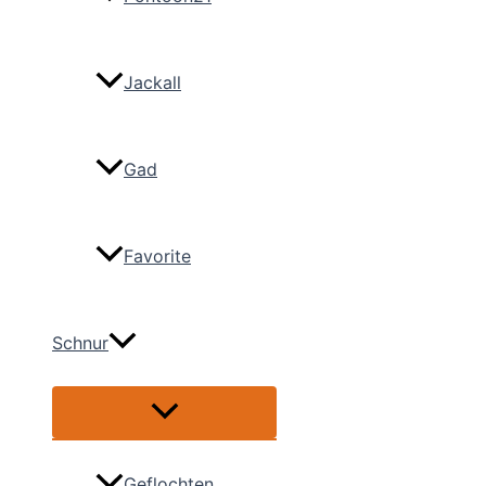
Jackall
Gad
Favorite
Schnur
Menü
umschalten
Geflochten