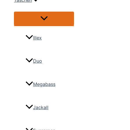
Taschen
Menü
umschalten
Illex
Duo
Megabass
Jackall