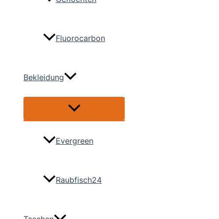
Fluorocarbon
Bekleidung
Menü
umschalten
Evergreen
Raubfisch24