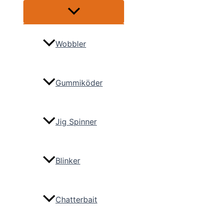
Menü
umschalten
Wobbler
Gummiköder
Jig Spinner
Blinker
Chatterbait