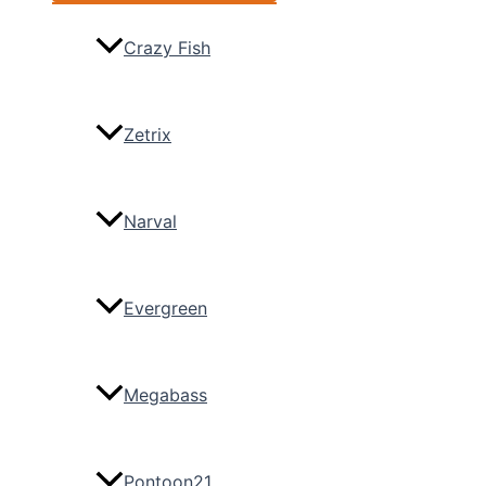
Crazy Fish
Zetrix
Narval
Evergreen
Megabass
Pontoon21