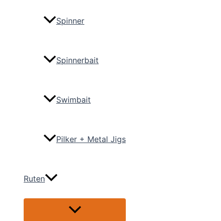
Spinner
Spinnerbait
Swimbait
Pilker + Metal Jigs
Ruten
Menü
umschalten