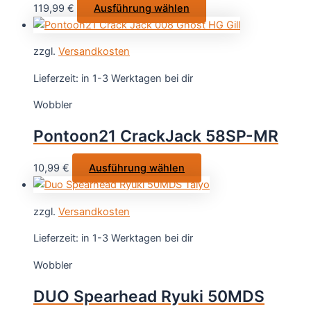
Dieses
119,99
€
Ausführung wählen
der
Produkt
Produktseite
weist
gewählt
zzgl.
Versandkosten
mehrere
werden
Varianten
Lieferzeit:
in 1-3 Werktagen bei dir
auf.
Wobbler
Die
Optionen
Pontoon21 CrackJack 58SP-MR
können
auf
Dieses
10,99
€
Ausführung wählen
der
Produkt
Produktseite
weist
gewählt
zzgl.
Versandkosten
mehrere
werden
Varianten
Lieferzeit:
in 1-3 Werktagen bei dir
auf.
Wobbler
Die
Optionen
DUO Spearhead Ryuki 50MDS
können