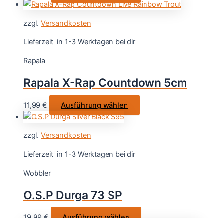
Produkt
weist
zzgl.
Versandkosten
mehrere
Varianten
Lieferzeit:
in 1-3 Werktagen bei dir
auf.
Rapala
Die
Optionen
Rapala X-Rap Countdown 5cm
können
auf
Dieses
11,99
€
Ausführung wählen
der
Produkt
Produktseite
weist
gewählt
zzgl.
Versandkosten
mehrere
werden
Varianten
Lieferzeit:
in 1-3 Werktagen bei dir
auf.
Wobbler
Die
Optionen
O.S.P Durga 73 SP
können
auf
Dieses
19,99
€
Ausführung wählen