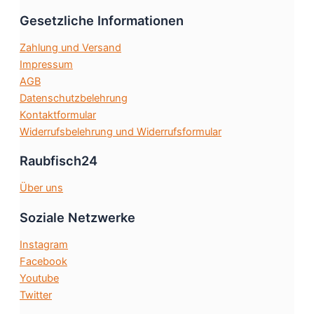
Optionen
Gesetzliche Informationen
können
auf
Zahlung und Versand
der
Impressum
Produktseite
AGB
gewählt
Datenschutzbelehrung
werden
Kontaktformular
Widerrufsbelehrung und Widerrufsformular
Raubfisch24
Über uns
Soziale Netzwerke
Instagram
Facebook
Youtube
Twitter