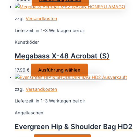
der
Produkt
Produktseite
weist
gewählt
zzgl.
Versandkosten
mehrere
werden
Varianten
Lieferzeit:
in 1-3 Werktagen bei dir
auf.
Kunstköder
Die
Optionen
Megabass X-48 Acrobat (S)
können
auf
Dieses
17,99
€
Ausführung wählen
der
Produkt
Ausverkauft
Produktseite
weist
gewählt
zzgl.
Versandkosten
mehrere
werden
Varianten
Lieferzeit:
in 1-3 Werktagen bei dir
auf.
Angeltaschen
Die
Optionen
Evergreen Hip & Shoulder Bag HD2
können
auf