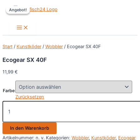
Zum
Angebot!
Angebot!
Inhalt
springen
Main
Menu
Start
/
Kunstköder
/
Wobbler
/ Ecogear SX 40F
Ecogear SX 40F
11,99
€
Farbe
Zurücksetzen
Ecogear
SX
40F
Menge
In den Warenkorb
Artikelnummer:
n. v.
Kategorien:
Wobbler
,
Kunstköder
,
Ecogear