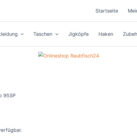
Startseite
Mei
leidung
Taschen
Jigköpfe
Haken
Zubeh
ep 95SP
verfügbar.