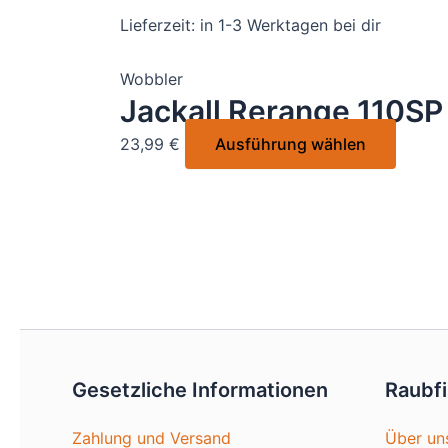
gewähl
Varian
Lieferzeit:
in 1-3 Werktagen bei dir
werde
auf.
Die
Wobbler
Option
Jackall Rerange 110SP
könne
Dieses
23,99
€
Ausführung wählen
auf
Produk
der
weist
Produk
mehre
gewähl
Varian
werde
auf.
Die
Option
könne
auf
Gesetzliche Informationen
Raubf
der
Produk
Zahlung und Versand
Über un