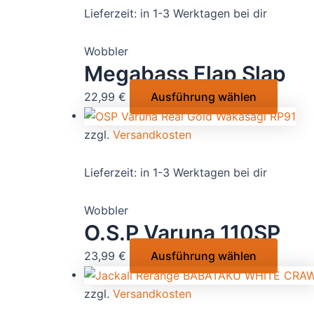
Varian
Lieferzeit:
in 1-3 Werktagen bei dir
werden
auf.
Die
Wobbler
Option
Megabass Flap Slap
könne
Dieses
22,99
€
Ausführung wählen
auf
Produk
der
weist
zzgl.
Versandkosten
Produk
mehre
gewähl
Varian
Lieferzeit:
in 1-3 Werktagen bei dir
werde
auf.
Die
Wobbler
Option
O.S.P Varuna 110SP
könne
Dieses
23,99
€
Ausführung wählen
auf
Produk
der
weist
zzgl.
Versandkosten
Produk
mehre