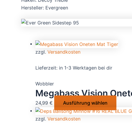
Hersteller: Evergreen
zzgl.
Versandkosten
Lieferzeit:
in 1-3 Werktagen bei dir
Wobbler
Megabass Vision Onet
Dieses
24,99
€
Ausführung wählen
Produk
weist
zzgl.
Versandkosten
mehrer