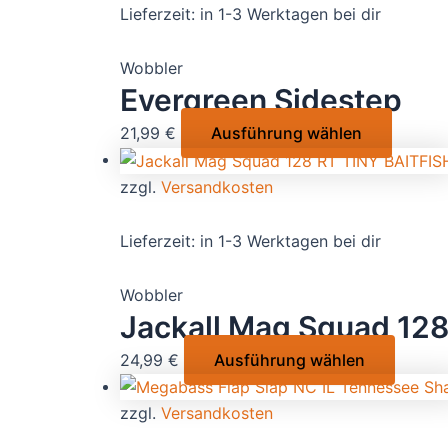
Varian
Lieferzeit:
in 1-3 Werktagen bei dir
werde
auf.
Die
Wobbler
Option
Evergreen Sidestep
könne
Dieses
21,99
€
Ausführung wählen
auf
Produk
der
weist
zzgl.
Versandkosten
Produk
mehrer
gewähl
Variant
Lieferzeit:
in 1-3 Werktagen bei dir
werde
auf.
Die
Wobbler
Option
Jackall Mag Squad 12
können
Dieses
24,99
€
Ausführung wählen
auf
Produk
der
weist
zzgl.
Versandkosten
Produkt
mehrer
gewähl