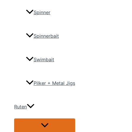
Spinner
Spinnerbait
Swimbait
Pilker + Metal Jigs
Ruten
Menü
umschalten