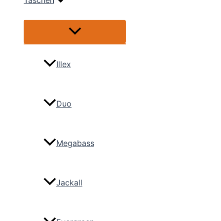
Taschen
Menü
umschalten
Illex
Duo
Megabass
Jackall