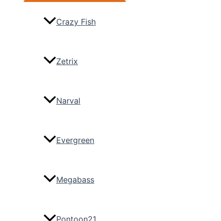
Crazy Fish
Zetrix
Narval
Evergreen
Megabass
Pontoon21