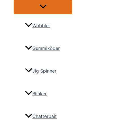
Menü
umschalten
Wobbler
Gummiköder
Jig Spinner
Blinker
Chatterbait