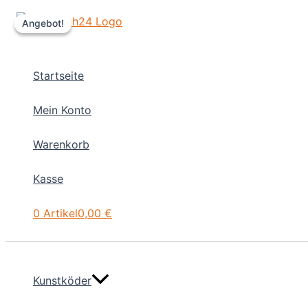
Zum
Angebot!
Angebot!
Inhalt
springen
Startseite
Mein Konto
Warenkorb
Kasse
0 Artikel
0,00 €
Kunstköder