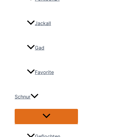
Jackall
Gad
Favorite
Schnur
Menü
umschalten
Geflochten