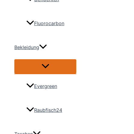
Fluorocarbon
Bekleidung
Menü
umschalten
Evergreen
Raubfisch24