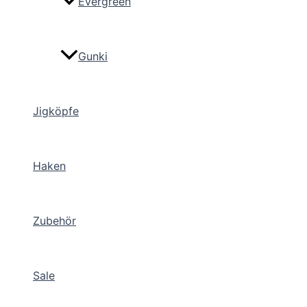
Evergreen
Gunki
Jigköpfe
Haken
Zubehör
Sale