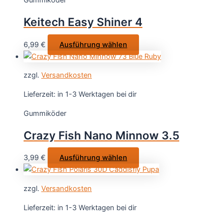
Gummiköder
Die
Optionen
Keitech Easy Shiner 4
können
auf
Dieses
6,99
€
Ausführung wählen
der
Produkt
Produktseite
weist
gewählt
zzgl.
Versandkosten
mehrere
werden
Varianten
Lieferzeit:
in 1-3 Werktagen bei dir
auf.
Gummiköder
Die
Optionen
Crazy Fish Nano Minnow 3.5
können
auf
Dieses
3,99
€
Ausführung wählen
der
Produkt
Produktseite
weist
gewählt
zzgl.
Versandkosten
mehrere
werden
Varianten
Lieferzeit:
in 1-3 Werktagen bei dir
auf.