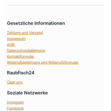
auf.
Die
Optionen
können
Gesetzliche Informationen
auf
Zahlung und Versand
der
Impressum
Produktseit
AGB
gewählt
Datenschutzbelehrung
werden
Kontaktformular
Widerrufsbelehrung und Widerrufsformular
Raubfisch24
Über uns
Soziale Netzwerke
Instagram
Facebook