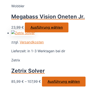
auf.
Wobbler
Die
Optionen
Megabass Vision Oneten Jr.
können
auf
Dieses
23,99
€
Ausführung wählen
der
Produkt
Produktsei
weist
gewählt
zzgl.
Versandkosten
mehrere
werden
Varianten
Lieferzeit:
in 1-3 Werktagen bei dir
auf.
Zetrix
Die
Optionen
Zetrix Solver
können
auf
Dieses
85,99
€
–
107,99
€
Ausführung wählen
der
Produkt
Produktseite
weist
gewählt
mehrere
werden
Varianten