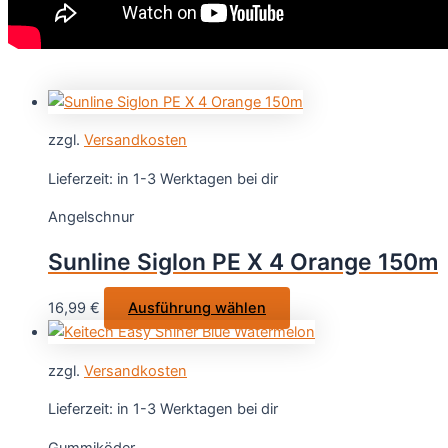
zzgl.
Versandkosten
Lieferzeit:
in 1-3 Werktagen bei dir
Angelschnur
Sunline Siglon PE X 4 Orange 150m
Dieses
16,99
€
Ausführung wählen
Produkt
weist
zzgl.
Versandkosten
mehrere
Varianten
Lieferzeit:
in 1-3 Werktagen bei dir
auf.