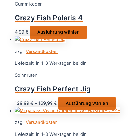
Gummiköder
Die
Optionen
Crazy Fish Polaris 4
können
auf
Dieses
4,99
€
Ausführung wählen
der
Produkt
Produktseite
weist
gewählt
zzgl.
Versandkosten
mehrere
werden
Varianten
Lieferzeit:
in 1-3 Werktagen bei dir
auf.
Spinnruten
Die
Optionen
Crazy Fish Perfect Jig
können
auf
Dieses
129,99
€
–
169,99
€
Ausführung wählen
der
Produkt
Produktseite
weist
gewählt
zzgl.
Versandkosten
mehrere
werden
Varianten
Lieferzeit:
in 1-3 Werktagen bei dir