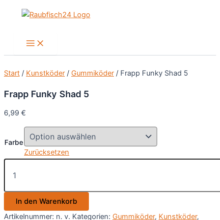
Zum
Inhalt
springen
Main
Menu
Start
/
Kunstköder
/
Gummiköder
/ Frapp Funky Shad 5
Frapp Funky Shad 5
6,99
€
Farbe
Zurücksetzen
Frapp
Funky
Shad
5
In den Warenkorb
Menge
Artikelnummer:
n. v.
Kategorien:
Gummiköder
,
Kunstköder
,