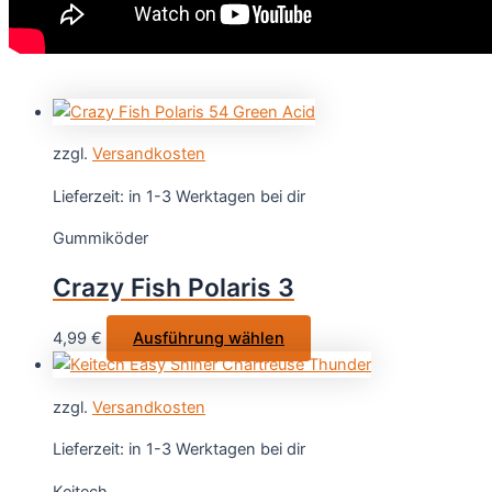
zzgl.
Versandkosten
Lieferzeit:
in 1-3 Werktagen bei dir
Gummiköder
Crazy Fish Polaris 3
Dieses
4,99
€
Ausführung wählen
Produkt
weist
zzgl.
Versandkosten
mehrere
Varianten
Lieferzeit:
in 1-3 Werktagen bei dir
auf.