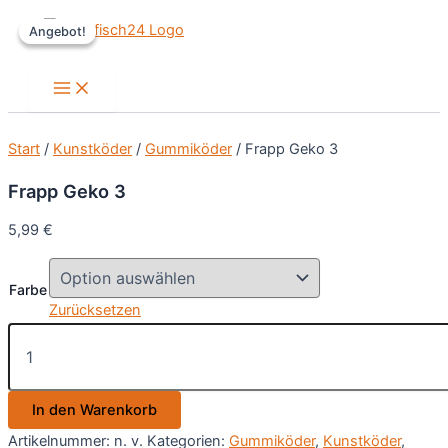
Zum
Angebot!
Angebot!
Inhalt
springen
Main
Menu
Start
/
Kunstköder
/
Gummiköder
/ Frapp Geko 3
Frapp Geko 3
5,99
€
Farbe
Zurücksetzen
Frapp
Geko
3
Menge
In den Warenkorb
Artikelnummer:
n. v.
Kategorien:
Gummiköder
,
Kunstköder
,