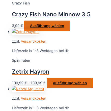
Crazy Fish
Die
Optionen
Crazy Fish Nano Minnow 3.5
können
auf
Dieses
3,99
€
Ausführung wählen
der
Produkt
Produktsei
weist
gewählt
zzgl.
Versandkosten
mehrere
werden
Varianten
Lieferzeit:
in 1-3 Werktagen bei dir
auf.
Spinnruten
Die
Optionen
Zetrix Hayron
können
auf
Dieses
109,99
€
–
139,99
€
Ausführung wählen
der
Produkt
Produktseite
weist
gewählt
zzgl.
Versandkosten
mehrere
werden
Varianten
Lieferzeit:
in 1-3 Werktagen bei dir