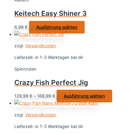
Keitech
Die
Optionen
Keitech Easy Shiner 3
können
auf
Dieses
6,99
€
Ausführung wählen
der
Produkt
Produktseite
weist
gewählt
zzgl.
Versandkosten
mehrere
werden
Varianten
Lieferzeit:
in 1-3 Werktagen bei dir
auf.
Spinnruten
Die
Optionen
Crazy Fish Perfect Jig
können
auf
Dieses
129,99
€
–
169,99
€
Ausführung wählen
der
Produkt
Produktseite
weist
gewählt
zzgl.
Versandkosten
mehrere
werden
Varianten
Lieferzeit:
in 1-3 Werktagen bei dir
auf.