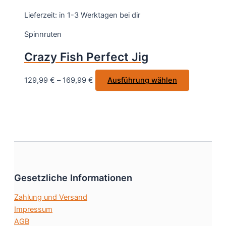
werden
Varianten
Lieferzeit:
in 1-3 Werktagen bei dir
auf.
Spinnruten
Die
Optionen
Crazy Fish Perfect Jig
können
auf
Dieses
129,99
€
–
169,99
€
Ausführung wählen
der
Produkt
Produktseite
weist
gewählt
mehrere
werden
Varianten
auf.
Die
Optionen
Gesetzliche Informationen
können
auf
Zahlung und Versand
der
Impressum
Produktsei
AGB
gewählt