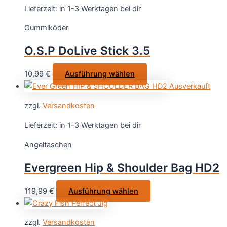
Varianten
Lieferzeit:
in 1-3 Werktagen bei dir
auf.
Gummiköder
Die
Optionen
O.S.P DoLive Stick 3.5
können
auf
Dieses
10,99
€
Ausführung wählen
der
Produkt
Ausverkauft
Produktseite
weist
gewählt
zzgl.
Versandkosten
mehrere
werden
Varianten
Lieferzeit:
in 1-3 Werktagen bei dir
auf.
Angeltaschen
Die
Optionen
Evergreen Hip & Shoulder Bag HD2
können
auf
Dieses
119,99
€
Ausführung wählen
der
Produkt
Produktseite
weist
gewählt
zzgl.
Versandkosten
mehrere