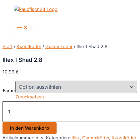
Zum
Inhalt
springen
Main
Menu
Start
/
Kunstköder
/
Gummiköder
/ Illex I Shad 2.8
Illex I Shad 2.8
10,99
€
Farbe
Zurücksetzen
Illex
I
Shad
2.8
In den Warenkorb
Menge
Artikelnummer:
n. v.
Kategorien:
Illex
,
Gummiköder
,
Kunstköder