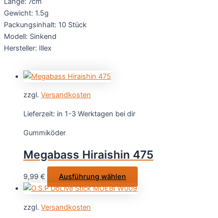
Länge: 7cm
Gewicht: 1.5g
Packungsinhalt: 10 Stück
Modell: Sinkend
Hersteller: Illex
zzgl.
Versandkosten
Lieferzeit:
in 1-3 Werktagen bei dir
Gummiköder
Megabass Hiraishin 475
Dieses
9,99
€
Ausführung wählen
Produkt
weist
zzgl.
Versandkosten
mehrere