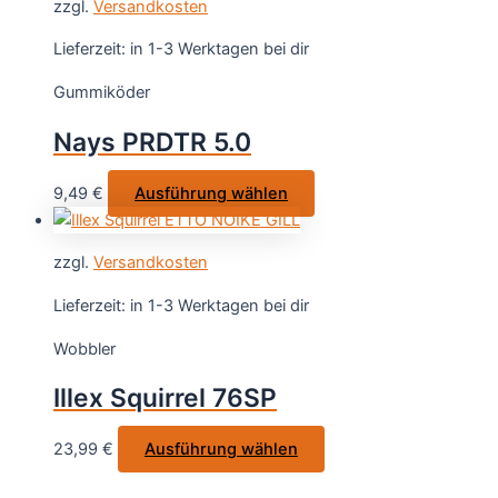
zzgl.
Versandkosten
mehrere
Varianten
Lieferzeit:
in 1-3 Werktagen bei dir
auf.
Gummiköder
Die
Optionen
Nays PRDTR 5.0
können
auf
Dieses
9,49
€
Ausführung wählen
der
Produkt
Produktseite
weist
gewählt
zzgl.
Versandkosten
mehrere
werden
Varianten
Lieferzeit:
in 1-3 Werktagen bei dir
auf.
Wobbler
Die
Optionen
Illex Squirrel 76SP
können
auf
Dieses
23,99
€
Ausführung wählen
der
Produkt
Produktseite