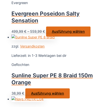
Evergreen
Die
Optionen
Evergreen Poseidon Salty
können
Sensation
auf
der
Dieses
499,99
€
–
559,99
€
Ausführung wählen
Produktse
Produkt
gewählt
weist
werden
zzgl.
Versandkosten
mehrere
Varianten
Lieferzeit:
in 1-3 Werktagen bei dir
auf.
Geflochten
Die
Optionen
Sunline Super PE 8 Braid 150m
können
Orange
auf
der
Dieses
38,99
€
Ausführung wählen
Produktse
Produkt
gewählt
weist
werden