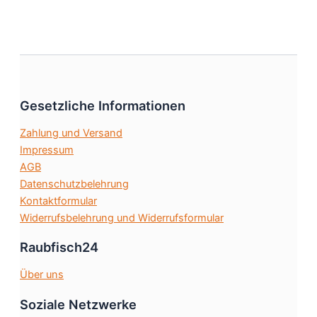
weist
gewählt
mehrere
werden
Varianten
auf.
Die
Optionen
Gesetzliche Informationen
können
auf
Zahlung und Versand
der
Impressum
Produktseite
AGB
gewählt
Datenschutzbelehrung
werden
Kontaktformular
Widerrufsbelehrung und Widerrufsformular
Raubfisch24
Über uns
Soziale Netzwerke