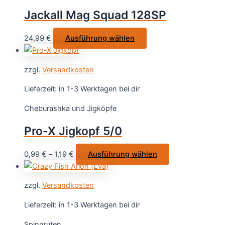
Jackall Mag Squad 128SP
Dieses
24,99
€
Ausführung wählen
Produkt
weist
zzgl.
Versandkosten
mehrere
Varianten
Lieferzeit:
in 1-3 Werktagen bei dir
auf.
Cheburashka und Jigköpfe
Die
Optionen
Pro-X Jigkopf 5/0
können
auf
Dieses
0,99
€
–
1,19
€
Ausführung wählen
der
Produkt
Produktseite
weist
gewählt
zzgl.
Versandkosten
mehrere
werden
Varianten
Lieferzeit:
in 1-3 Werktagen bei dir
auf.
Spinnruten