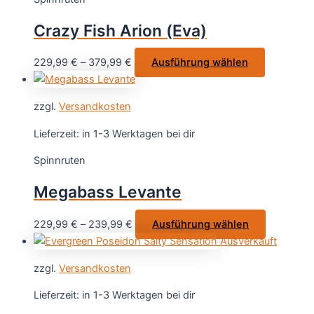
Die
Optionen
Crazy Fish Arion (Eva)
können
auf
Dieses
229,99
€
–
379,99
€
Ausführung wählen
der
Produkt
Produktseite
weist
gewählt
zzgl.
Versandkosten
mehrere
werden
Varianten
Lieferzeit:
in 1-3 Werktagen bei dir
auf.
Spinnruten
Die
Optionen
Megabass Levante
können
auf
Dieses
229,99
€
–
239,99
€
Ausführung wählen
der
Produkt
Ausverkauft
Produktsei
weist
gewählt
zzgl.
Versandkosten
mehrere
werden
Varianten
Lieferzeit:
in 1-3 Werktagen bei dir
auf.