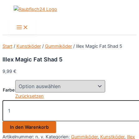
Zum
Inhalt
springen
Main
Menu
Start
/
Kunstköder
/
Gummiköder
/ Illex Magic Fat Shad 5
Illex Magic Fat Shad 5
9,99
€
Farbe
Zurücksetzen
Illex
Magic
Fat
Shad
In den Warenkorb
5
Menge
Artikelnummer:
n. v.
Kategorien:
Gummiköder
,
Kunstköder
,
Illex