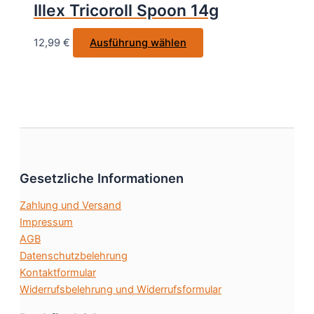
Illex Tricoroll Spoon 14g
können
auf
Dieses
12,99
€
Ausführung wählen
der
Produkt
Produktseite
weist
gewählt
mehrere
werden
Varianten
auf.
Die
Optionen
können
Gesetzliche Informationen
auf
Zahlung und Versand
der
Impressum
Produktseite
AGB
gewählt
Datenschutzbelehrung
werden
Kontaktformular
Widerrufsbelehrung und Widerrufsformular