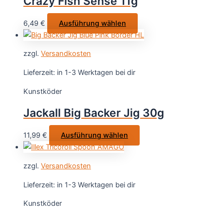
Crazy Fish Sense 11g
können
auf
Dieses
6,49
€
Ausführung wählen
der
Produkt
Produktseite
weist
gewählt
zzgl.
Versandkosten
mehrere
werden
Varianten
Lieferzeit:
in 1-3 Werktagen bei dir
auf.
Kunstköder
Die
Optionen
Jackall Big Backer Jig 30g
können
auf
Dieses
11,99
€
Ausführung wählen
der
Produkt
Produktseite
weist
gewählt
zzgl.
Versandkosten
mehrere
werden
Varianten
Lieferzeit:
in 1-3 Werktagen bei dir
auf.
Kunstköder
Die
Optionen