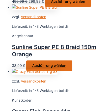
Ursprünglicher
Aktueller
Dieses
499,99
€
299,99
€
Ausführung wählen
Produktseite
Preis
Preis
Produkt
gewählt
war:
ist:
weist
werden
zzgl.
Versandkosten
499,99 €
299,99 €.
mehrere
Varianten
Lieferzeit:
in 1-3 Werktagen bei dir
auf.
Angelschnur
Die
Optionen
Sunline Super PE 8 Braid 150m
können
Orange
auf
der
Dieses
38,99
€
Ausführung wählen
Produktseit
Produkt
gewählt
weist
werden
zzgl.
Versandkosten
mehrere
Varianten
Lieferzeit:
in 1-3 Werktagen bei dir
auf.
Kunstköder
Die
Optionen