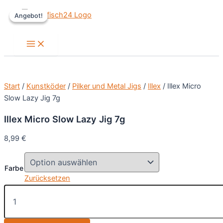
Zum
Angebot!
Angebot!
Inhalt
springen
Main
Menu
Start
/
Kunstköder
/
Pilker und Metal Jigs
/
Illex
/ Illex Micro
Slow Lazy Jig 7g
Illex Micro Slow Lazy Jig 7g
8,99
€
Farbe
Zurücksetzen
Illex
Micro
Slow
Lazy