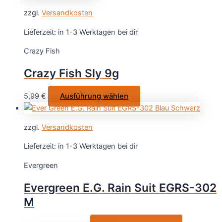
weist
zzgl.
Versandkosten
mehrere
Varianten
Lieferzeit:
in 1-3 Werktagen bei dir
auf.
Crazy Fish
Die
Optionen
Crazy Fish Sly 9g
können
auf
Dieses
5,99
€
Ausführung wählen
der
Produkt
Produktseite
weist
gewählt
zzgl.
Versandkosten
mehrere
werden
Varianten
Lieferzeit:
in 1-3 Werktagen bei dir
auf.
Evergreen
Die
Optionen
Evergreen E.G. Rain Suit EGRS-302
können
M
auf
der