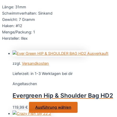
Länge: 31mm
Schwimmverhalten: Sinkend
Gewicht: 7 Gramm
Haken: #12
Menge/Packung: 1
Hersteller: Illex
Ausverkauft
zzgl.
Versandkosten
Lieferzeit:
in 1-3 Werktagen bei dir
Angeltaschen
Evergreen Hip & Shoulder Bag HD2
Dieses
119,99
€
Ausführung wählen
Produkt