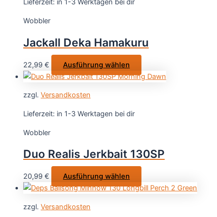
Lieferzeit:
in 1-3 Werktagen bei dir
auf.
Wobbler
Die
Optionen
Jackall Deka Hamakuru
können
auf
Dieses
22,99
€
Ausführung wählen
der
Produkt
Produktseite
weist
gewählt
zzgl.
Versandkosten
mehrere
werden
Varianten
Lieferzeit:
in 1-3 Werktagen bei dir
auf.
Wobbler
Die
Optionen
Duo Realis Jerkbait 130SP
können
auf
Dieses
20,99
€
Ausführung wählen
der
Produkt
Produktseite
weist
gewählt
zzgl.
Versandkosten
mehrere
werden