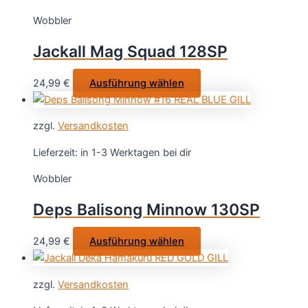
auf.
Wobbler
Die
Optionen
Jackall Mag Squad 128SP
können
auf
Dieses
24,99
€
Ausführung wählen
der
Produkt
Produktseite
weist
gewählt
zzgl.
Versandkosten
mehrere
werden
Varianten
Lieferzeit:
in 1-3 Werktagen bei dir
auf.
Wobbler
Die
Optionen
Deps Balisong Minnow 130SP
können
auf
Dieses
24,99
€
Ausführung wählen
der
Produkt
Produktseite
weist
gewählt
zzgl.
Versandkosten
mehrere
werden
Varianten