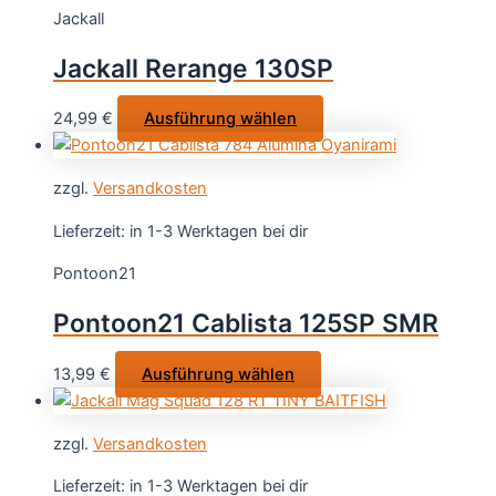
Jackall
Jackall Rerange 130SP
Dieses
24,99
€
Ausführung wählen
Produkt
weist
zzgl.
Versandkosten
mehrere
Varianten
Lieferzeit:
in 1-3 Werktagen bei dir
auf.
Pontoon21
Die
Optionen
Pontoon21 Cablista 125SP SMR
können
auf
Dieses
13,99
€
Ausführung wählen
der
Produkt
Produktseite
weist
gewählt
zzgl.
Versandkosten
mehrere
werden
Varianten
Lieferzeit:
in 1-3 Werktagen bei dir