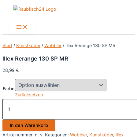
Zum
Inhalt
springen
Main
Menu
Start
/
Kunstköder
/
Wobbler
/ Illex Rerange 130 SP MR
Illex Rerange 130 SP MR
28,99
€
Farbe
Zurücksetzen
Illex
Rerange
130
SP
In den Warenkorb
MR
Menge
Artikelnummer:
n. v.
Kategorien:
Wobbler
,
Kunstköder
,
Illex