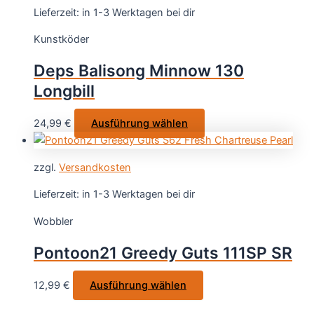
Varianten
Lieferzeit:
in 1-3 Werktagen bei dir
auf.
Kunstköder
Die
Optionen
Deps Balisong Minnow 130
können
Longbill
auf
der
Dieses
24,99
€
Ausführung wählen
Produktseite
Produkt
gewählt
weist
werden
zzgl.
Versandkosten
mehrere
Varianten
Lieferzeit:
in 1-3 Werktagen bei dir
auf.
Wobbler
Die
Optionen
Pontoon21 Greedy Guts 111SP SR
können
auf
Dieses
12,99
€
Ausführung wählen
der
Produkt
Produktseite