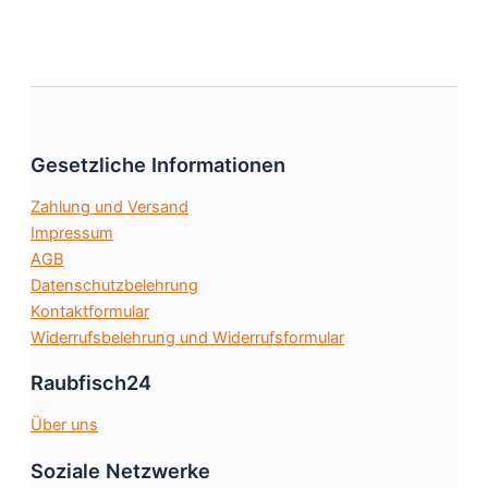
weist
gewählt
mehrere
werden
Varianten
auf.
Die
Optionen
Gesetzliche Informationen
können
auf
Zahlung und Versand
der
Impressum
Produktseite
AGB
gewählt
Datenschutzbelehrung
werden
Kontaktformular
Widerrufsbelehrung und Widerrufsformular
Raubfisch24
Über uns
Soziale Netzwerke