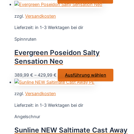
Produkt
Produktseit
weist
gewählt
zzgl.
Versandkosten
mehrere
werden
Varianten
Lieferzeit:
in 1-3 Werktagen bei dir
auf.
Spinnruten
Die
Optionen
Evergreen Poseidon Salty
können
Sensation Neo
auf
der
Dieses
389,99
€
–
429,99
€
Ausführung wählen
Produktsei
Produkt
gewählt
weist
werden
zzgl.
Versandkosten
mehrere
Varianten
Lieferzeit:
in 1-3 Werktagen bei dir
auf.
Angelschnur
Die
Optionen
Sunline NEW Saltimate Cast Away
können