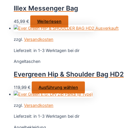
Optionen
Illex Messenger Bag
können
auf
45,99
€
Weiterlesen
der
Ausverkauft
Produktseite
gewählt
zzgl.
Versandkosten
werden
Lieferzeit:
in 1-3 Werktagen bei dir
Angeltaschen
Evergreen Hip & Shoulder Bag HD2
Dieses
119,99
€
Ausführung wählen
Produkt
weist
zzgl.
Versandkosten
mehrere
Varianten
Lieferzeit:
in 1-3 Werktagen bei dir
auf.
Angelbekleidung