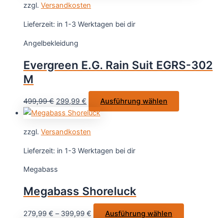
zzgl.
Versandkosten
Lieferzeit:
in 1-3 Werktagen bei dir
Angelbekleidung
Evergreen E.G. Rain Suit EGRS-302
M
Ursprünglicher
Aktueller
Dieses
499,99
€
299,99
€
Ausführung wählen
Preis
Preis
Produkt
war:
ist:
weist
zzgl.
Versandkosten
499,99 €
299,99 €.
mehrere
Varianten
Lieferzeit:
in 1-3 Werktagen bei dir
auf.
Megabass
Die
Optionen
Megabass Shoreluck
können
auf
Dieses
279,99
€
–
399,99
€
Ausführung wählen
der