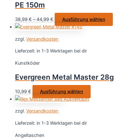
PE 150m
auf
der
Dieses
38,99
€
–
44,99
€
Ausführung wählen
Produktse
Produkt
gewählt
weist
werden
zzgl.
Versandkosten
mehrere
Varianten
Lieferzeit:
in 1-3 Werktagen bei dir
auf.
Kunstköder
Die
Optionen
Evergreen Metal Master 28g
können
auf
Dieses
10,99
€
Ausführung wählen
der
Produkt
Ausverkauft
Produktseite
weist
gewählt
zzgl.
Versandkosten
mehrere
werden
Varianten
Lieferzeit:
in 1-3 Werktagen bei dir
auf.
Angeltaschen
Die