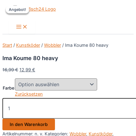
Zum
Angebot!
Angebot!
Angebot!
Inhalt
springen
Main
Menu
Start
/
Kunstköder
/
Wobbler
/ Ima Koume 80 heavy
Ima Koume 80 heavy
Ursprünglicher
Aktueller
16,99
€
12,99
€
Preis
Preis
war:
ist:
Farbe
16,99 €
12,99 €.
Zurücksetzen
Ima
Koume
80
heavy
In den Warenkorb
Menge
Artikelnummer:
n. v.
Kategorien:
Wobbler
,
Kunstköder
,