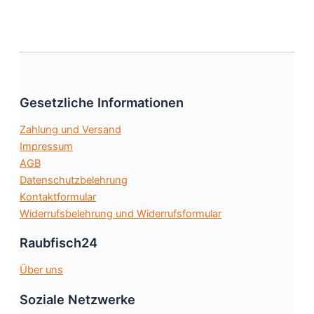
gewählt
mehrere
werden
Varianten
auf.
Die
Optionen
können
Gesetzliche Informationen
auf
Zahlung und Versand
der
Impressum
Produktseite
AGB
gewählt
Datenschutzbelehrung
werden
Kontaktformular
Widerrufsbelehrung und Widerrufsformular
Raubfisch24
Über uns
Soziale Netzwerke