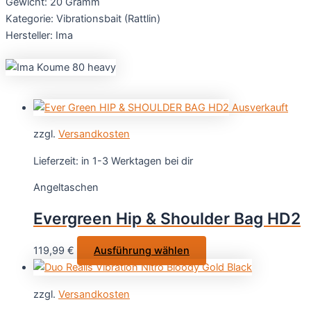
Gewicht: 20 Gramm
Kategorie: Vibrationsbait (Rattlin)
Hersteller: Ima
Ausverkauft
zzgl.
Versandkosten
Lieferzeit:
in 1-3 Werktagen bei dir
Angeltaschen
Evergreen Hip & Shoulder Bag HD2
Dieses
119,99
€
Ausführung wählen
Produkt
weist
zzgl.
Versandkosten
mehrere