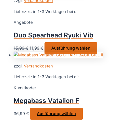
zzgl.
Versandkosten
mehrere
werden
Varianten
Lieferzeit:
in 1-3 Werktagen bei dir
auf.
Angebote
Die
Optionen
Duo Spearhead Ryuki Vib
können
auf
Ursprünglicher
Aktueller
Dieses
15,99
€
11,99
€
Ausführung wählen
der
Preis
Preis
Produkt
Produktseite
war:
ist:
weist
gewählt
zzgl.
Versandkosten
15,99 €
11,99 €.
mehrere
werden
Varianten
Lieferzeit:
in 1-3 Werktagen bei dir
auf.
Kunstköder
Die
Optionen
Megabass Vatalion F
können
auf
Dieses
36,99
€
Ausführung wählen
der
Produkt
Produktseite
weist