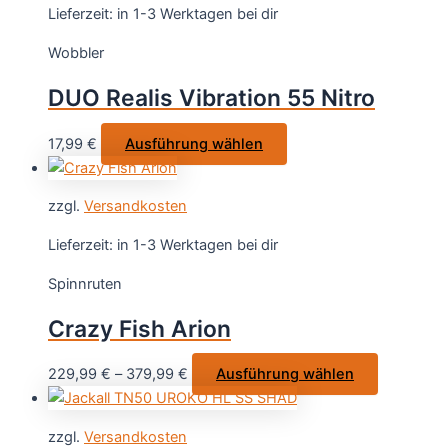
Varianten
Lieferzeit:
in 1-3 Werktagen bei dir
auf.
Wobbler
Die
Optionen
DUO Realis Vibration 55 Nitro
können
auf
Dieses
17,99
€
Ausführung wählen
der
Produkt
Produktseite
weist
gewählt
zzgl.
Versandkosten
mehrere
werden
Varianten
Lieferzeit:
in 1-3 Werktagen bei dir
auf.
Spinnruten
Die
Optionen
Crazy Fish Arion
können
auf
Dieses
229,99
€
–
379,99
€
Ausführung wählen
der
Produkt
Produktseite
weist
gewählt
zzgl.
Versandkosten
mehrere