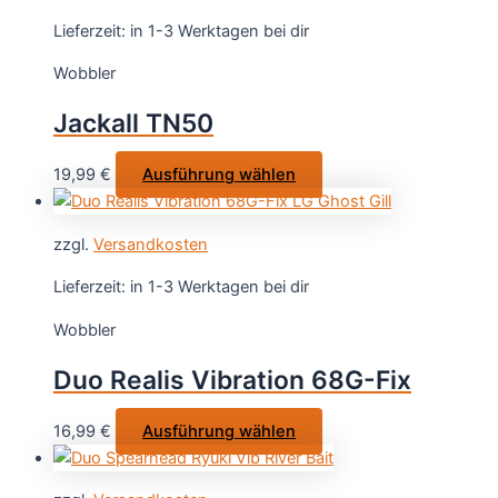
werden
Varianten
Lieferzeit:
in 1-3 Werktagen bei dir
auf.
Wobbler
Die
Optionen
Jackall TN50
können
auf
Dieses
19,99
€
Ausführung wählen
der
Produkt
Produktsei
weist
gewählt
zzgl.
Versandkosten
mehrere
werden
Varianten
Lieferzeit:
in 1-3 Werktagen bei dir
auf.
Wobbler
Die
Optionen
Duo Realis Vibration 68G-Fix
können
auf
Dieses
16,99
€
Ausführung wählen
der
Produkt
Produktseite
weist
gewählt