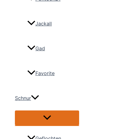
Jackall
Gad
Favorite
Schnur
Menü
umschalten
Geflochten