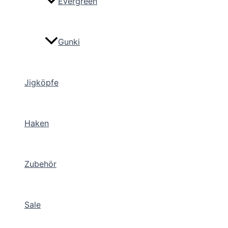
Evergreen
Gunki
Jigköpfe
Haken
Zubehör
Sale