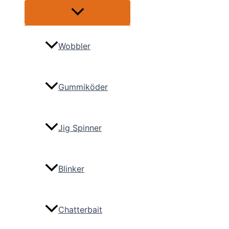
Menü
umschalten
Wobbler
Gummiköder
Jig Spinner
Blinker
Chatterbait