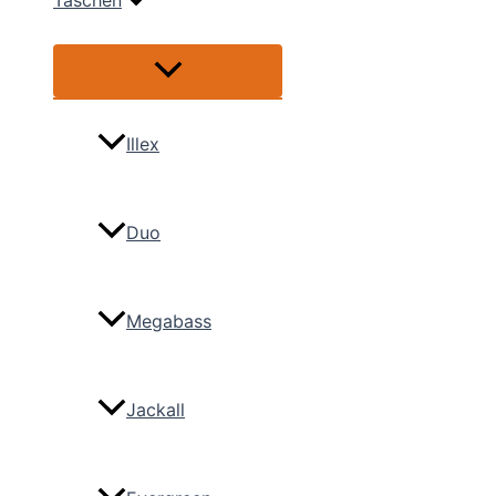
Taschen
Menü
umschalten
Illex
Duo
Megabass
Jackall