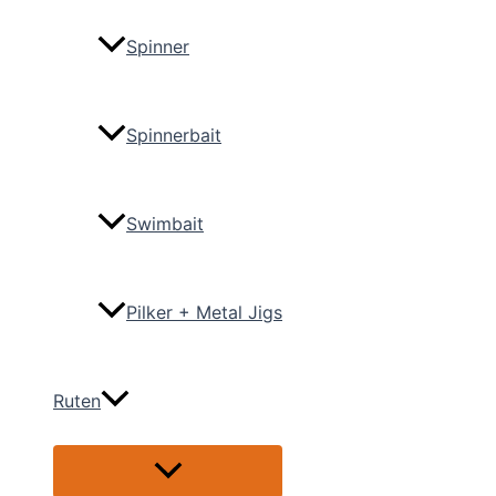
Spinner
Spinnerbait
Swimbait
Pilker + Metal Jigs
Ruten
Menü
umschalten