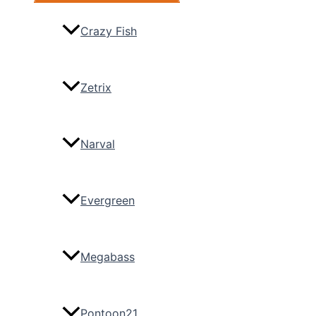
Crazy Fish
Zetrix
Narval
Evergreen
Megabass
Pontoon21