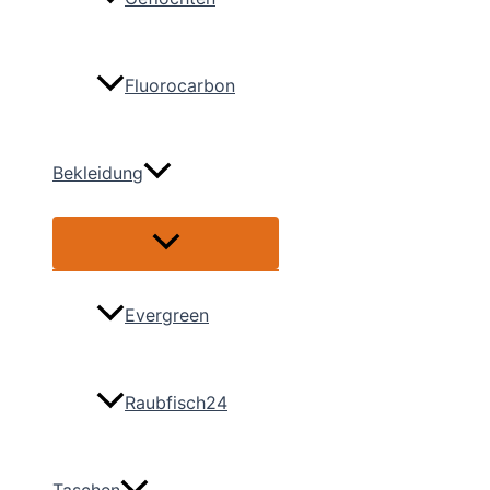
Fluorocarbon
Bekleidung
Menü
umschalten
Evergreen
Raubfisch24