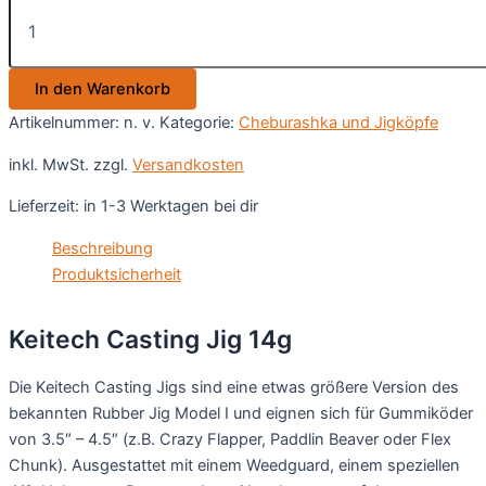
Keitech
Casting
Jig
14g
In den Warenkorb
Menge
Artikelnummer:
n. v.
Kategorie:
Cheburashka und Jigköpfe
inkl. MwSt.
zzgl.
Versandkosten
Lieferzeit:
in 1-3 Werktagen bei dir
Beschreibung
Produktsicherheit
Keitech Casting Jig 14g
Die Keitech Casting Jigs sind eine etwas größere Version des
bekannten Rubber Jig Model I und eignen sich für Gummiköder
von 3.5″ – 4.5″ (z.B. Crazy Flapper, Paddlin Beaver oder Flex
Chunk). Ausgestattet mit einem Weedguard, einem speziellen