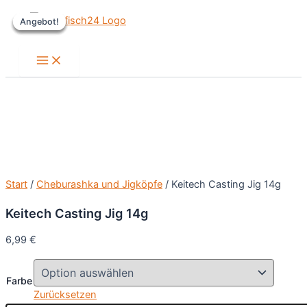
Zum
Angebot!
Angebot!
Angebot!
Angebot!
Inhalt
springen
Main
Menu
Start
/
Cheburashka und Jigköpfe
/ Keitech Casting Jig 14g
Keitech Casting Jig 14g
6,99
€
Farbe
Zurücksetzen