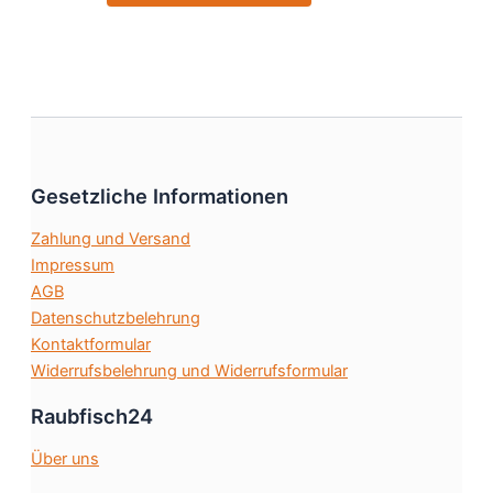
Produkt
Produktseit
weist
gewählt
mehrere
werden
Varianten
auf.
Die
Optionen
Gesetzliche Informationen
können
auf
Zahlung und Versand
der
Impressum
Produktseite
AGB
gewählt
Datenschutzbelehrung
werden
Kontaktformular
Widerrufsbelehrung und Widerrufsformular
Raubfisch24
Über uns