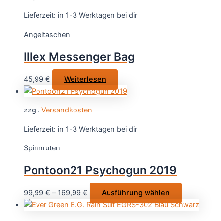
mehrere
Varianten
Lieferzeit:
in 1-3 Werktagen bei dir
auf.
Angeltaschen
Die
Optionen
Illex Messenger Bag
können
auf
45,99
€
Weiterlesen
der
Produktse
gewählt
zzgl.
Versandkosten
werden
Lieferzeit:
in 1-3 Werktagen bei dir
Spinnruten
Pontoon21 Psychogun 2019
Dieses
99,99
€
–
169,99
€
Ausführung wählen
Produkt
weist