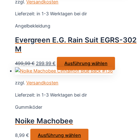
zzgl.
Versandkosten
mehrere
Varianten
Lieferzeit:
in 1-3 Werktagen bei dir
auf.
Angelbekleidung
Die
Optionen
Evergreen E.G. Rain Suit EGRS-302
können
M
auf
der
Ursprünglicher
Aktueller
Dieses
499,99
€
299,99
€
Ausführung wählen
Produktseit
Preis
Preis
Produkt
gewählt
war:
ist:
weist
werden
zzgl.
Versandkosten
499,99 €
299,99 €.
mehrere
Varianten
Lieferzeit:
in 1-3 Werktagen bei dir
auf.
Gummiköder
Die
Optionen
Noike Machobee
können
auf
Dieses
8,99
€
Ausführung wählen
der