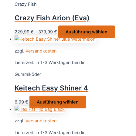
Crazy Fish
Crazy Fish Arion (Eva)
Dieses
229,99
€
–
379,99
€
Ausführung wählen
Produkt
weist
zzgl.
Versandkosten
mehrere
Varianten
Lieferzeit:
in 1-3 Werktagen bei dir
auf.
Gummiköder
Die
Optionen
Keitech Easy Shiner 4
können
auf
Dieses
6,99
€
Ausführung wählen
der
Produkt
Produktsei
weist
gewählt
zzgl.
Versandkosten
mehrere
werden
Varianten
Lieferzeit:
in 1-3 Werktagen bei dir