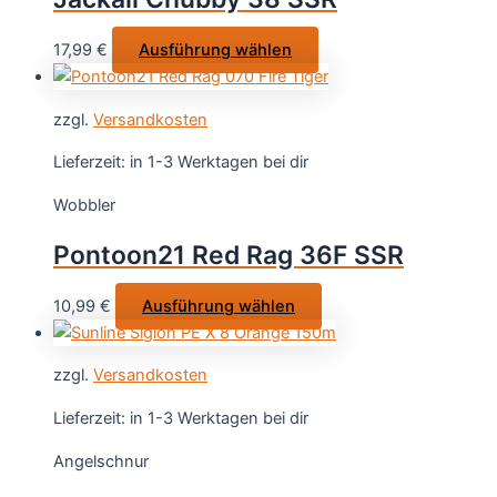
können
auf
Dieses
17,99
€
Ausführung wählen
der
Produkt
Produktseite
weist
gewählt
zzgl.
Versandkosten
mehrere
werden
Varianten
Lieferzeit:
in 1-3 Werktagen bei dir
auf.
Wobbler
Die
Optionen
Pontoon21 Red Rag 36F SSR
können
auf
Dieses
10,99
€
Ausführung wählen
der
Produkt
Produktseite
weist
gewählt
zzgl.
Versandkosten
mehrere
werden
Varianten
Lieferzeit:
in 1-3 Werktagen bei dir
auf.
Angelschnur
Die
Optionen