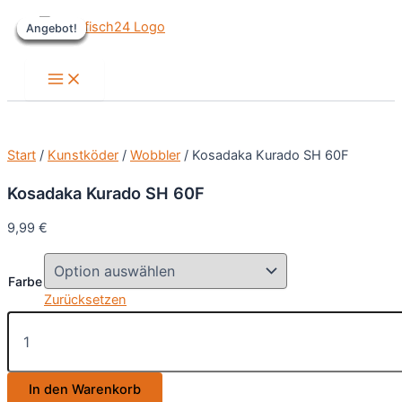
Zum
Angebot!
Angebot!
Angebot!
Angebot!
Angebot!
Angebot!
Inhalt
springen
Main
Menu
Start
/
Kunstköder
/
Wobbler
/ Kosadaka Kurado SH 60F
Kosadaka Kurado SH 60F
9,99
€
Farbe
Zurücksetzen
Kosadaka
Kurado
SH
60F
In den Warenkorb
Menge