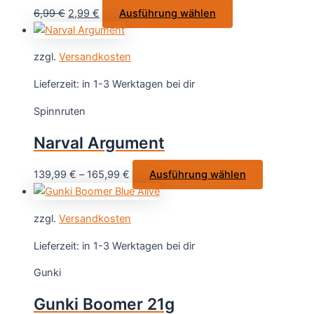
auf
Ursprünglicher
Aktueller
Dieses
6,99
€
2,99
€
Ausführung wählen
der
Preis
Preis
Produkt
Produktsei
war:
ist:
weist
gewählt
zzgl.
Versandkosten
6,99 €
2,99 €.
mehrere
werden
Varianten
Lieferzeit:
in 1-3 Werktagen bei dir
auf.
Spinnruten
Die
Optionen
Narval Argument
können
auf
Dieses
139,99
€
–
165,99
€
Ausführung wählen
der
Produkt
Produktseite
weist
gewählt
zzgl.
Versandkosten
mehrere
werden
Varianten
Lieferzeit:
in 1-3 Werktagen bei dir
auf.
Gunki
Die
Optionen
Gunki Boomer 21g
können