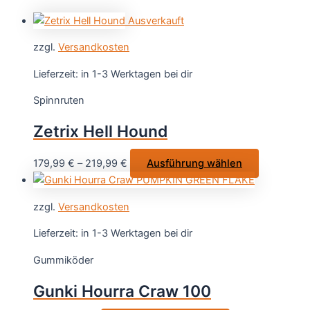
Ausverkauft
zzgl.
Versandkosten
Lieferzeit:
in 1-3 Werktagen bei dir
Spinnruten
Zetrix Hell Hound
Dieses
179,99
€
–
219,99
€
Ausführung wählen
Produkt
weist
zzgl.
Versandkosten
mehrere
Varianten
Lieferzeit:
in 1-3 Werktagen bei dir
auf.
Gummiköder
Die
Optionen
Gunki Hourra Craw 100
können