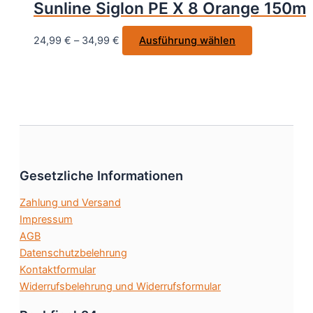
Sunline Siglon PE X 8 Orange 150m
können
auf
Dieses
24,99
€
–
34,99
€
Ausführung wählen
der
Produkt
Produktseite
weist
gewählt
mehrere
werden
Varianten
auf.
Die
Optionen
Gesetzliche Informationen
können
auf
Zahlung und Versand
der
Impressum
Produktseite
AGB
gewählt
Datenschutzbelehrung
werden
Kontaktformular
Widerrufsbelehrung und Widerrufsformular