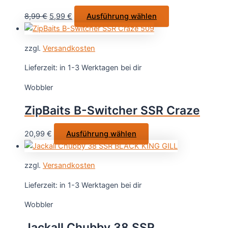
auf
Ursprünglicher
Aktueller
Dieses
8,99
€
5,99
€
Ausführung wählen
der
Preis
Preis
Produkt
Produktsei
war:
ist:
weist
gewählt
zzgl.
Versandkosten
8,99 €
5,99 €.
mehrere
werden
Varianten
Lieferzeit:
in 1-3 Werktagen bei dir
auf.
Wobbler
Die
Optionen
ZipBaits B-Switcher SSR Craze
können
auf
Dieses
20,99
€
Ausführung wählen
der
Produkt
Produktseite
weist
gewählt
zzgl.
Versandkosten
mehrere
werden
Varianten
Lieferzeit:
in 1-3 Werktagen bei dir
auf.
Wobbler
Die
Optionen
Jackall Chubby 38 SSR