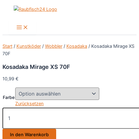
Zum
Inhalt
springen
Main
Menu
Start
/
Kunstköder
/
Wobbler
/
Kosadaka
/ Kosadaka Mirage XS
70F
Kosadaka Mirage XS 70F
10,99
€
Farbe
Zurücksetzen
Kosadaka
Mirage
XS
70F
In den Warenkorb
Menge