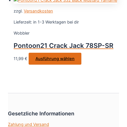
Produktseite
weist
gewählt
zzgl.
Versandkosten
mehrere
werden
Varianten
Lieferzeit:
in 1-3 Werktagen bei dir
auf.
Wobbler
Die
Optionen
Pontoon21 Crack Jack 78SP-SR
können
auf
Dieses
11,99
€
Ausführung wählen
der
Produkt
Produktseite
weist
gewählt
mehrere
werden
Varianten
auf.
Die
Optionen
Gesetzliche Informationen
können
auf
Zahlung und Versand
der