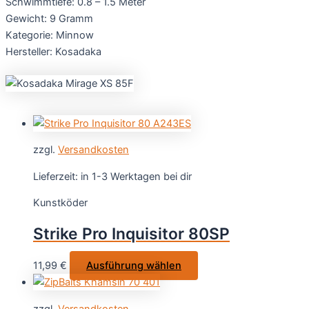
Schwimmtiefe: 0.8 – 1.5 Meter
Gewicht: 9 Gramm
Kategorie: Minnow
Hersteller: Kosadaka
zzgl.
Versandkosten
Lieferzeit:
in 1-3 Werktagen bei dir
Kunstköder
Strike Pro Inquisitor 80SP
Dieses
11,99
€
Ausführung wählen
Produkt
weist
zzgl.
Versandkosten