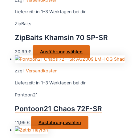
mehrere
Varianten
Lieferzeit:
in 1-3 Werktagen bei dir
auf.
ZipBaits
Die
Optionen
ZipBaits Khamsin 70 SP-SR
können
auf
Dieses
20,99
€
Ausführung wählen
der
Produkt
Produktseite
weist
gewählt
zzgl.
Versandkosten
mehrere
werden
Varianten
Lieferzeit:
in 1-3 Werktagen bei dir
auf.
Pontoon21
Die
Optionen
Pontoon21 Chaos 72F-SR
können
auf
Dieses
11,99
€
Ausführung wählen
der
Produkt
Produktseite
weist