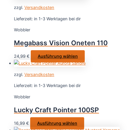
weist
gewählt
zzgl.
Versandkosten
mehrere
werden
Varianten
Lieferzeit:
in 1-3 Werktagen bei dir
auf.
Wobbler
Die
Optionen
Megabass Vision Oneten 110
können
auf
Dieses
24,99
€
Ausführung wählen
der
Produkt
Produktseite
weist
gewählt
zzgl.
Versandkosten
mehrere
werden
Varianten
Lieferzeit:
in 1-3 Werktagen bei dir
auf.
Wobbler
Die
Optionen
Lucky Craft Pointer 100SP
können
auf
Dieses
16,99
€
Ausführung wählen
der
Produkt