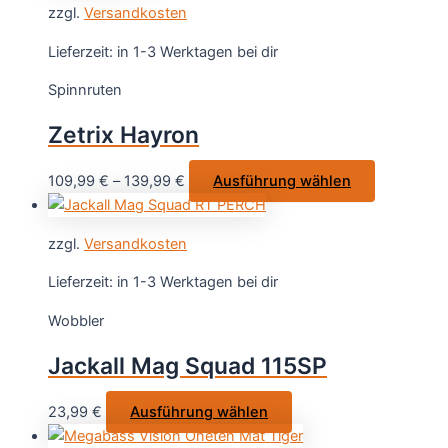
gewählt
zzgl.
Versandkosten
mehrere
werden
Varianten
Lieferzeit:
in 1-3 Werktagen bei dir
auf.
Spinnruten
Die
Optionen
Zetrix Hayron
können
auf
Dieses
109,99
€
–
139,99
€
Ausführung wählen
der
Produkt
Produktseite
weist
gewählt
zzgl.
Versandkosten
mehrere
werden
Varianten
Lieferzeit:
in 1-3 Werktagen bei dir
auf.
Wobbler
Die
Optionen
Jackall Mag Squad 115SP
können
auf
Dieses
23,99
€
Ausführung wählen
der
Produkt
Produktsei