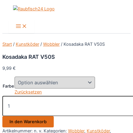
Zum
Inhalt
springen
Main
Menu
Start
/
Kunstköder
/
Wobbler
/ Kosadaka RAT V50S
Kosadaka RAT V50S
9,99
€
Farbe
Zurücksetzen
Kosadaka
RAT
V50S
Menge
In den Warenkorb
Artikelnummer:
n. v.
Kategorien:
Wobbler
,
Kunstköder
,