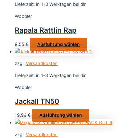
Varianten
Lieferzeit:
in 1-3 Werktagen bei dir
auf.
Wobbler
Die
Optionen
Rapala Rattlin Rap
können
auf
Dieses
9,55
€
Ausführung wählen
der
Produkt
Produktseite
weist
gewählt
zzgl.
Versandkosten
mehrere
werden
Varianten
Lieferzeit:
in 1-3 Werktagen bei dir
auf.
Wobbler
Die
Optionen
Jackall TN50
können
auf
Dieses
19,99
€
Ausführung wählen
der
Produkt
Produktseite
weist
gewählt
zzgl.
Versandkosten
mehrere