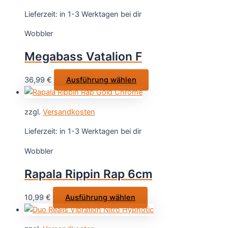
werden
Varianten
Lieferzeit:
in 1-3 Werktagen bei dir
auf.
Wobbler
Die
Optionen
Megabass Vatalion F
können
auf
Dieses
36,99
€
Ausführung wählen
der
Produkt
Produktseite
weist
gewählt
zzgl.
Versandkosten
mehrere
werden
Varianten
Lieferzeit:
in 1-3 Werktagen bei dir
auf.
Wobbler
Die
Optionen
Rapala Rippin Rap 6cm
können
auf
Dieses
10,99
€
Ausführung wählen
der
Produkt
Produktseite
weist
gewählt