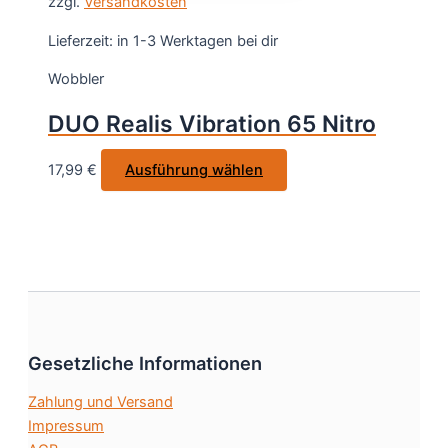
zzgl.
Versandkosten
mehrere
werden
Varianten
Lieferzeit:
in 1-3 Werktagen bei dir
auf.
Wobbler
Die
Optionen
DUO Realis Vibration 65 Nitro
können
auf
Dieses
17,99
€
Ausführung wählen
der
Produkt
Produktseite
weist
gewählt
mehrere
werden
Varianten
auf.
Die
Optionen
Gesetzliche Informationen
können
auf
Zahlung und Versand
der
Impressum
Produktseite