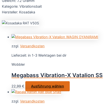
Gewicht: 7.2 Gramm
Kategorie: Vibrationsbait
Hersteller: Kosadaka
zzgl.
Versandkosten
Lieferzeit:
in 1-3 Werktagen bei dir
Wobbler
Megabass Vibration-X Vatalion SS
Dieses
22,99
€
Ausführung wählen
Produkt
weist
zzgl.
Versandkosten
mehrere