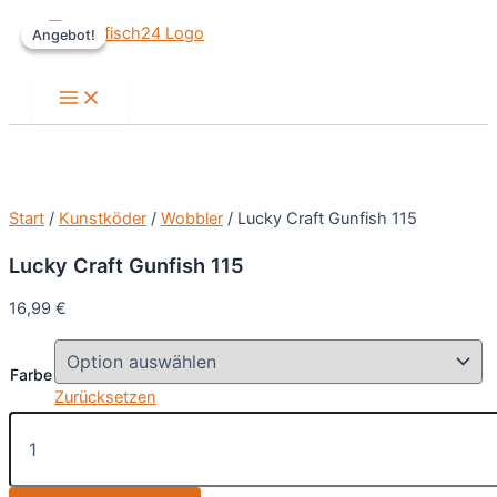
Zum
Angebot!
Angebot!
Inhalt
springen
Main
Menu
Start
/
Kunstköder
/
Wobbler
/ Lucky Craft Gunfish 115
Lucky Craft Gunfish 115
16,99
€
Farbe
Zurücksetzen
Lucky
Craft
Gunfish
115