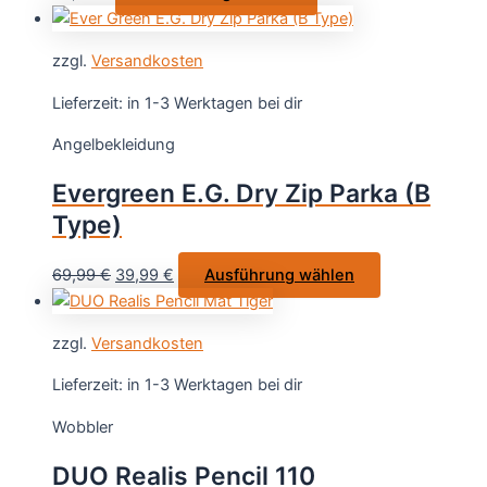
der
Produkt
Produktseite
weist
gewählt
zzgl.
Versandkosten
mehrere
werden
Varianten
Lieferzeit:
in 1-3 Werktagen bei dir
auf.
Angelbekleidung
Die
Optionen
Evergreen E.G. Dry Zip Parka (B
können
Type)
auf
der
Ursprünglicher
Aktueller
Dieses
69,99
€
39,99
€
Ausführung wählen
Produktseite
Preis
Preis
Produkt
gewählt
war:
ist:
weist
werden
zzgl.
Versandkosten
69,99 €
39,99 €.
mehrere
Varianten
Lieferzeit:
in 1-3 Werktagen bei dir
auf.
Wobbler
Die
Optionen
DUO Realis Pencil 110
können