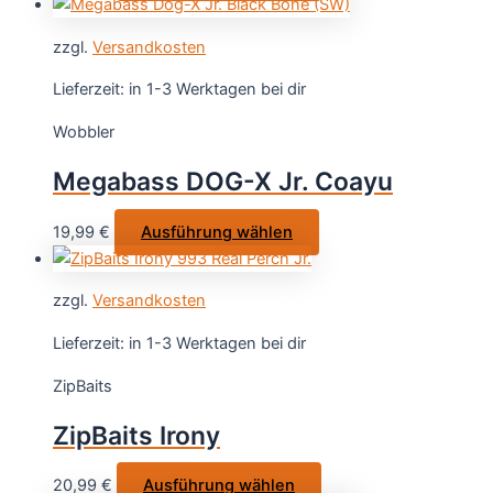
Produkt
weist
zzgl.
Versandkosten
mehrere
Varianten
Lieferzeit:
in 1-3 Werktagen bei dir
auf.
Wobbler
Die
Optionen
Megabass DOG-X Jr. Coayu
können
auf
Dieses
19,99
€
Ausführung wählen
der
Produkt
Produktseite
weist
gewählt
zzgl.
Versandkosten
mehrere
werden
Varianten
Lieferzeit:
in 1-3 Werktagen bei dir
auf.
ZipBaits
Die
Optionen
ZipBaits Irony
können
auf
Dieses
20,99
€
Ausführung wählen