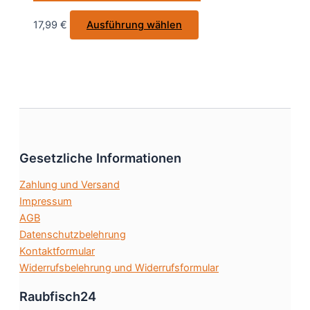
auf
Dieses
17,99
€
Ausführung wählen
der
Produkt
Produktseite
weist
gewählt
mehrere
werden
Varianten
auf.
Die
Optionen
Gesetzliche Informationen
können
auf
Zahlung und Versand
der
Impressum
Produktseite
AGB
gewählt
Datenschutzbelehrung
werden
Kontaktformular
Widerrufsbelehrung und Widerrufsformular
Raubfisch24