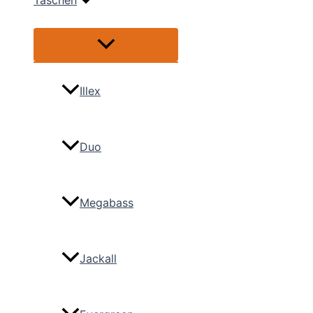
Taschen
Menü
umschalten
Illex
Duo
Megabass
Jackall