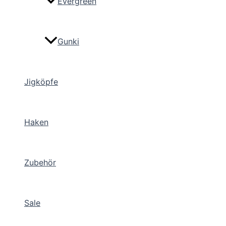
Evergreen
Gunki
Jigköpfe
Haken
Zubehör
Sale