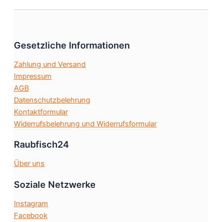
auf.
Die
Optionen
Gesetzliche Informationen
können
auf
Zahlung und Versand
der
Impressum
Produktseite
AGB
gewählt
Datenschutzbelehrung
werden
Kontaktformular
Widerrufsbelehrung und Widerrufsformular
Raubfisch24
Über uns
Soziale Netzwerke
Instagram
Facebook