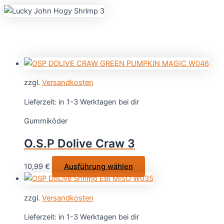
zzgl.
Versandkosten
Lieferzeit:
in 1-3 Werktagen bei dir
Gummiköder
O.S.P Dolive Craw 3
Dieses
10,99
€
Ausführung wählen
Produkt
weist
zzgl.
Versandkosten
mehrere
Varianten
Lieferzeit:
in 1-3 Werktagen bei dir