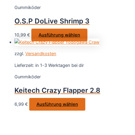
auf.
Gummiköder
Die
Optionen
O.S.P DoLive Shrimp 3
können
auf
Dieses
10,99
€
Ausführung wählen
der
Produkt
Produktseite
weist
gewählt
zzgl.
Versandkosten
mehrere
werden
Varianten
Lieferzeit:
in 1-3 Werktagen bei dir
auf.
Gummiköder
Die
Optionen
Keitech Crazy Flapper 2.8
können
auf
Dieses
6,99
€
Ausführung wählen
der
Produkt
Produktseite
weist
gewählt
mehrere
werden
Varianten