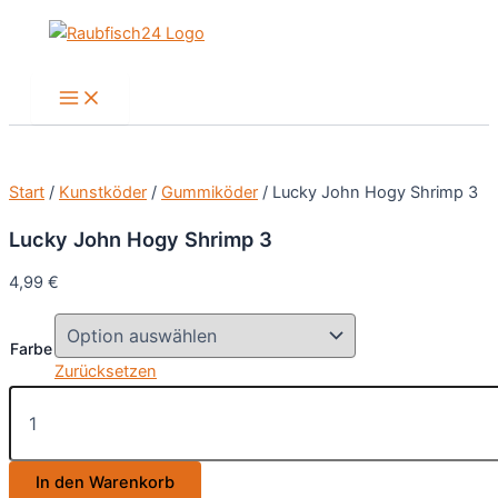
Zum
Inhalt
springen
Main
Menu
Start
/
Kunstköder
/
Gummiköder
/ Lucky John Hogy Shrimp 3
Lucky John Hogy Shrimp 3
4,99
€
Farbe
Zurücksetzen
Lucky
John Hogy
Shrimp
3
In den Warenkorb
Menge