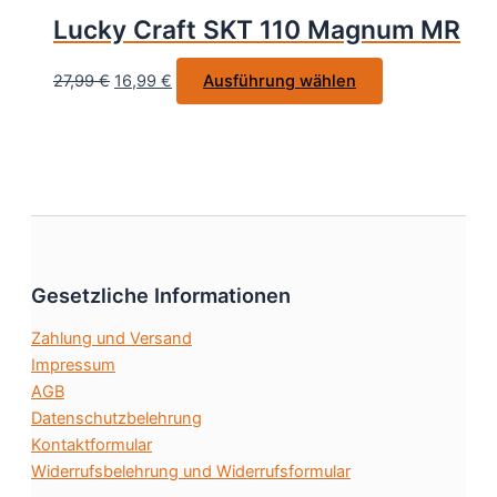
Optionen
Lucky Craft SKT 110 Magnum MR
können
auf
Ursprünglicher
Aktueller
Dieses
27,99
€
16,99
€
Ausführung wählen
der
Preis
Preis
Produkt
Produktseite
war:
ist:
weist
gewählt
27,99 €
16,99 €.
mehrere
werden
Varianten
auf.
Die
Optionen
können
Gesetzliche Informationen
auf
Zahlung und Versand
der
Impressum
Produktseite
AGB
gewählt
Datenschutzbelehrung
werden
Kontaktformular
Widerrufsbelehrung und Widerrufsformular