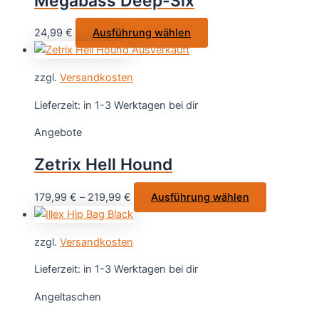
Megabass Deep-Six
können
auf
Dieses
24,99
€
Ausführung wählen
der
Produkt
Ausverkauft
Produktseite
weist
gewählt
zzgl.
Versandkosten
mehrere
werden
Varianten
Lieferzeit:
in 1-3 Werktagen bei dir
auf.
Angebote
Die
Optionen
Zetrix Hell Hound
können
auf
Dieses
179,99
€
–
219,99
€
Ausführung wählen
der
Produkt
Produktseite
weist
gewählt
zzgl.
Versandkosten
mehrere
werden
Varianten
Lieferzeit:
in 1-3 Werktagen bei dir
auf.
Angeltaschen
Die
Optionen