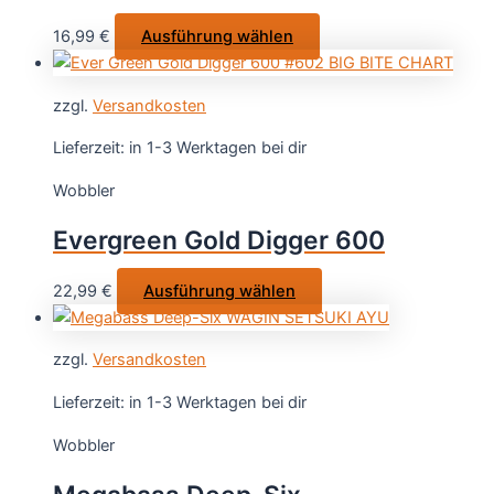
Dieses
16,99
€
Ausführung wählen
Produkt
weist
zzgl.
Versandkosten
mehrere
Varianten
Lieferzeit:
in 1-3 Werktagen bei dir
auf.
Wobbler
Die
Optionen
Evergreen Gold Digger 600
können
auf
Dieses
22,99
€
Ausführung wählen
der
Produkt
Produktseite
weist
gewählt
zzgl.
Versandkosten
mehrere
werden
Varianten
Lieferzeit:
in 1-3 Werktagen bei dir
auf.
Wobbler
Die
Optionen