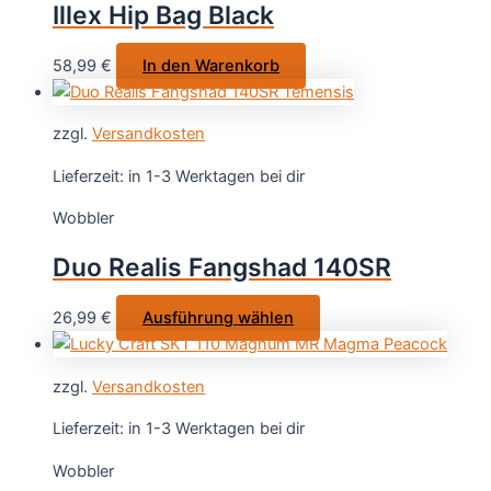
Illex Hip Bag Black
können
auf
58,99
€
In den Warenkorb
der
Produktsei
gewählt
zzgl.
Versandkosten
werden
Lieferzeit:
in 1-3 Werktagen bei dir
Wobbler
Duo Realis Fangshad 140SR
Dieses
26,99
€
Ausführung wählen
Produkt
weist
zzgl.
Versandkosten
mehrere
Varianten
Lieferzeit:
in 1-3 Werktagen bei dir
auf.
Wobbler
Die