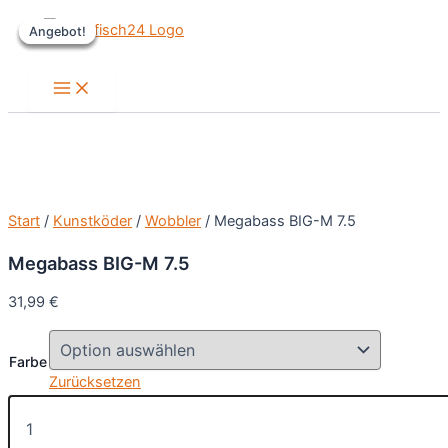
Zum
Angebot!
Angebot!
Angebot!
Angebot!
Inhalt
springen
Main
Menu
Start
/
Kunstköder
/
Wobbler
/ Megabass BIG-M 7.5
Megabass BIG-M 7.5
31,99
€
Farbe
Zurücksetzen
Megabass
BIG-
M