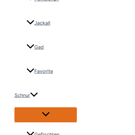
Jackall
Gad
Favorite
Schnur
Menü
umschalten
Geflochten