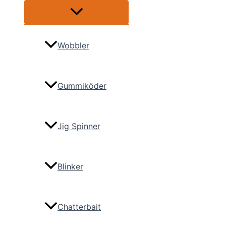
Menü
umschalten
Wobbler
Gummiköder
Jig Spinner
Blinker
Chatterbait