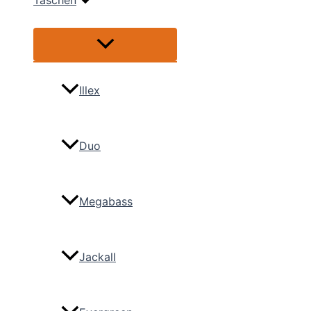
Taschen
Menü
umschalten
Illex
Duo
Megabass
Jackall