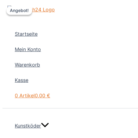
Zum
Angebot!
Angebot!
Inhalt
springen
Startseite
Mein Konto
Warenkorb
Kasse
0 Artikel
0,00 €
Kunstköder