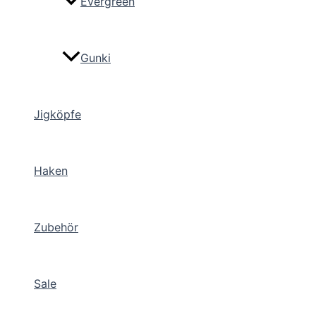
Evergreen
Gunki
Jigköpfe
Haken
Zubehör
Sale