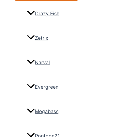
Crazy Fish
Zetrix
Narval
Evergreen
Megabass
Pontoon21