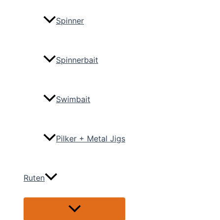
Spinner
Spinnerbait
Swimbait
Pilker + Metal Jigs
Ruten
Menü
umschalten