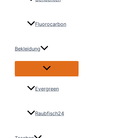
Fluorocarbon
Bekleidung
Menü
umschalten
Evergreen
Raubfisch24