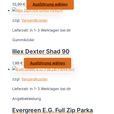
der
Dieses
10,99
€
Ausführung wählen
Produktseite
Produkt
gewählt
weist
werden
zzgl.
Versandkosten
mehrere
Varianten
Lieferzeit:
in 1-3 Werktagen bei dir
auf.
Gummiköder
Die
Optionen
Illex Dexter Shad 90
können
auf
Dieses
1,99
€
Ausführung wählen
der
Produkt
Produktseite
weist
gewählt
zzgl.
Versandkosten
mehrere
werden
Varianten
Lieferzeit:
in 1-3 Werktagen bei dir
auf.
Angelbekleidung
Die
Optionen
Evergreen E.G. Full Zip Parka
können