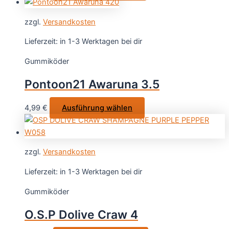
Produkt
weist
zzgl.
Versandkosten
mehrere
Varianten
Lieferzeit:
in 1-3 Werktagen bei dir
auf.
Gummiköder
Die
Optionen
Pontoon21 Awaruna 3.5
können
auf
Dieses
4,99
€
Ausführung wählen
der
Produkt
Produktseite
weist
gewählt
mehrere
werden
zzgl.
Versandkosten
Varianten
auf.
Lieferzeit:
in 1-3 Werktagen bei dir
Die
Gummiköder
Optionen
können
O.S.P Dolive Craw 4
auf