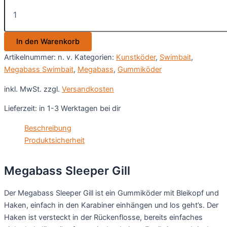
Megabass
Sleeper
Gill
Menge
In den Warenkorb
Artikelnummer:
n. v.
Kategorien:
Kunstköder
,
Swimbait
,
Megabass Swimbait
,
Megabass
,
Gummiköder
inkl. MwSt.
zzgl.
Versandkosten
Lieferzeit:
in 1-3 Werktagen bei dir
Beschreibung
Produktsicherheit
Megabass Sleeper Gill
Der Megabass Sleeper Gill ist ein Gummiköder mit Bleikopf und
Haken, einfach in den Karabiner einhängen und los geht’s. Der
Haken ist versteckt in der Rückenflosse, bereits einfaches