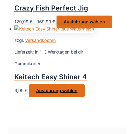
Optionen
Crazy Fish Perfect Jig
können
auf
Dieses
129,99
€
–
169,99
€
Ausführung wählen
der
Produkt
Produktseite
weist
gewählt
zzgl.
Versandkosten
mehrere
werden
Varianten
Lieferzeit:
in 1-3 Werktagen bei dir
auf.
Gummiköder
Die
Optionen
Keitech Easy Shiner 4
können
auf
Dieses
6,99
€
Ausführung wählen
der
Produkt
Produktsei
weist
gewählt
mehrere
werden
Varianten
auf.
Die