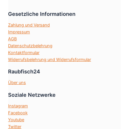
Optionen
Gesetzliche Informationen
können
auf
Zahlung und Versand
der
Impressum
Produktseite
AGB
gewählt
Datenschutzbelehrung
werden
Kontaktformular
Widerrufsbelehrung und Widerrufsformular
Raubfisch24
Über uns
Soziale Netzwerke
Instagram
Facebook
Youtube
Twitter