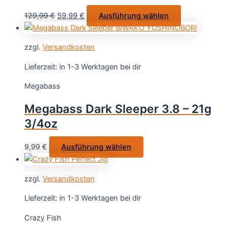
auf
Ursprünglicher
Aktueller
Dieses
129,99
€
59,99
€
Ausführung wählen
der
Preis
Preis
Produkt
Produktseite
war:
ist:
weist
gewählt
zzgl.
Versandkosten
129,99 €
59,99 €.
mehrere
werden
Varianten
Lieferzeit:
in 1-3 Werktagen bei dir
auf.
Megabass
Die
Optionen
Megabass Dark Sleeper 3.8 – 21g
können
3/4oz
auf
der
Dieses
9,99
€
Ausführung wählen
Produktseite
Produkt
gewählt
weist
werden
zzgl.
Versandkosten
mehrere
Varianten
Lieferzeit:
in 1-3 Werktagen bei dir
auf.
Crazy Fish
Die