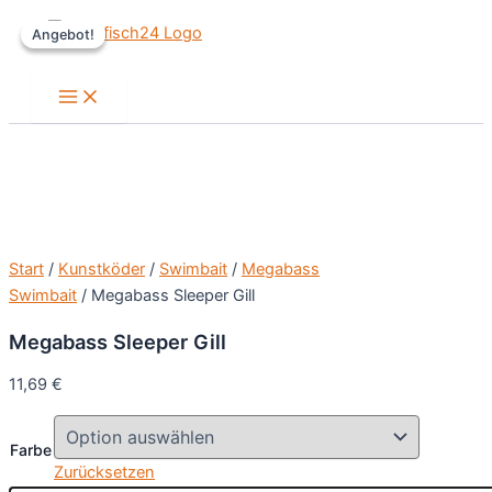
Zum
Angebot!
Angebot!
Inhalt
springen
Main
Menu
Start
/
Kunstköder
/
Swimbait
/
Megabass
Swimbait
/ Megabass Sleeper Gill
Megabass Sleeper Gill
11,69
€
Farbe
Zurücksetzen