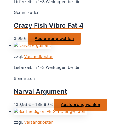
Lieferzeit:
in 1-3 Werktagen bei dir
auf.
Gummiköder
Die
Optionen
Crazy Fish Vibro Fat 4
können
auf
Dieses
3,99
€
Ausführung wählen
der
Produkt
Produktsei
weist
gewählt
zzgl.
Versandkosten
mehrere
werden
Varianten
Lieferzeit:
in 1-3 Werktagen bei dir
auf.
Spinnruten
Die
Optionen
Narval Argument
können
auf
Dieses
139,99
€
–
165,99
€
Ausführung wählen
der
Produkt
Produktseite
weist
gewählt
zzgl.
Versandkosten
mehrere
werden