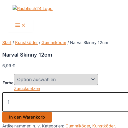
Zum
Inhalt
springen
Main
Menu
Start
/
Kunstköder
/
Gummiköder
/ Narval Skinny 12cm
Narval Skinny 12cm
6,99
€
Farbe
Zurücksetzen
Narval
Skinny
12cm
Menge
In den Warenkorb
Artikelnummer:
n. v.
Kategorien:
Gummiköder
,
Kunstköder
,