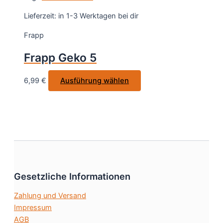
mehrere
werden
Varianten
Lieferzeit:
in 1-3 Werktagen bei dir
auf.
Frapp
Die
Optionen
Frapp Geko 5
können
auf
Dieses
6,99
€
Ausführung wählen
der
Produkt
Produktseite
weist
gewählt
mehrere
werden
Varianten
auf.
Die
Optionen
Gesetzliche Informationen
können
auf
Zahlung und Versand
der
Impressum
Produktseite
AGB