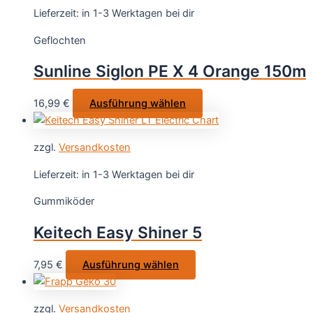
Varianten
Lieferzeit:
in 1-3 Werktagen bei dir
auf.
Geflochten
Die
Optionen
Sunline Siglon PE X 4 Orange 150m
können
auf
Dieses
16,99
€
Ausführung wählen
der
Produkt
Produktsei
weist
gewählt
zzgl.
Versandkosten
mehrere
werden
Varianten
Lieferzeit:
in 1-3 Werktagen bei dir
auf.
Gummiköder
Die
Optionen
Keitech Easy Shiner 5
können
auf
Dieses
7,95
€
Ausführung wählen
der
Produkt
Produktseite
weist
gewählt
zzgl.
Versandkosten