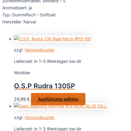
Schwimmverhalten: sinkend – S
Aromatisiert: ja
Typ: Gummifisch – Softbait
Hersteller: Narval
zzgl.
Versandkosten
Lieferzeit:
in 1-3 Werktagen bei dir
Wobbler
O.S.P Rudra 130SP
Dieses
24,99
€
Ausführung wählen
Produkt
weist
zzgl.
Versandkosten
mehrere
Varianten
Lieferzeit:
in 1-3 Werktagen bei dir