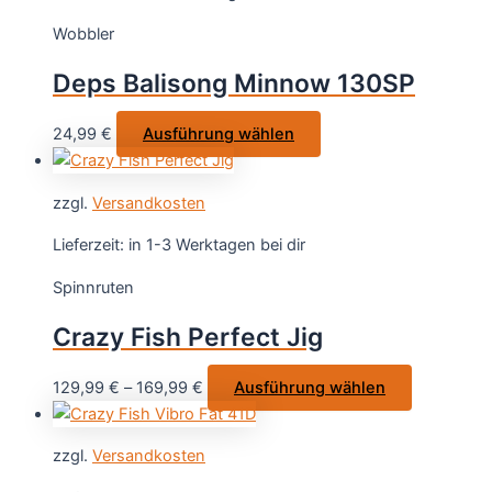
auf.
Wobbler
Die
Optionen
Deps Balisong Minnow 130SP
können
auf
Dieses
24,99
€
Ausführung wählen
der
Produkt
Produktseite
weist
gewählt
zzgl.
Versandkosten
mehrere
werden
Varianten
Lieferzeit:
in 1-3 Werktagen bei dir
auf.
Spinnruten
Die
Optionen
Crazy Fish Perfect Jig
können
auf
Dieses
129,99
€
–
169,99
€
Ausführung wählen
der
Produkt
Produktseite
weist
gewählt
zzgl.
Versandkosten
mehrere
werden
Varianten