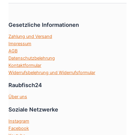
auf.
Die
Optionen
Gesetzliche Informationen
können
auf
Zahlung und Versand
der
Impressum
Produktseit
AGB
gewählt
Datenschutzbelehrung
werden
Kontaktformular
Widerrufsbelehrung und Widerrufsformular
Raubfisch24
Über uns
Soziale Netzwerke
Instagram
Facebook