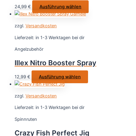
auf
Dieses
24,99
€
Ausführung wählen
der
Produkt
Produktseite
weist
gewählt
zzgl.
Versandkosten
mehrere
werden
Varianten
Lieferzeit:
in 1-3 Werktagen bei dir
auf.
Angelzubehör
Die
Optionen
Illex Nitro Booster Spray
können
auf
Dieses
12,99
€
Ausführung wählen
der
Produkt
Produktseite
weist
gewählt
zzgl.
Versandkosten
mehrere
werden
Varianten
Lieferzeit:
in 1-3 Werktagen bei dir
auf.
Spinnruten
Die
Optionen
Crazy Fish Perfect Jig
können