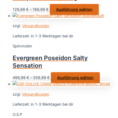
auf
Dieses
129,99
€
–
169,99
€
Ausführung wählen
der
Produkt
Ausverkauft
Produktseite
weist
gewählt
zzgl.
Versandkosten
mehrere
werden
Varianten
Lieferzeit:
in 1-3 Werktagen bei dir
auf.
Spinnruten
Die
Optionen
Evergreen Poseidon Salty
können
Sensation
auf
der
Dieses
499,99
€
–
559,99
€
Ausführung wählen
Produktsei
Produkt
gewählt
weist
werden
zzgl.
Versandkosten
mehrere
Varianten
Lieferzeit:
in 1-3 Werktagen bei dir
auf.
O.S.P
Die