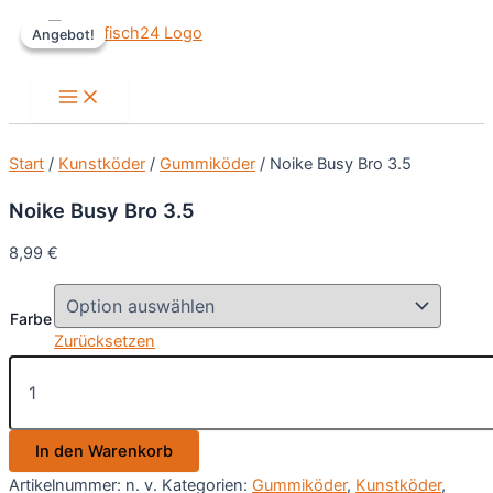
Zum
Angebot!
Angebot!
Inhalt
springen
Main
Menu
Start
/
Kunstköder
/
Gummiköder
/ Noike Busy Bro 3.5
Noike Busy Bro 3.5
8,99
€
Farbe
Zurücksetzen
Noike
Busy
Bro
3.5
In den Warenkorb
Menge
Artikelnummer:
n. v.
Kategorien:
Gummiköder
,
Kunstköder
,