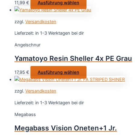
Dieses
11,99
€
Ausführung wählen
Produkt
weist
zzgl.
Versandkosten
mehrere
Varianten
Lieferzeit:
in 1-3 Werktagen bei dir
auf.
Angelschnur
Die
Optionen
Yamatoyo Resin Sheller 4x PE Grau
können
auf
Dieses
17,95
€
Ausführung wählen
der
Produkt
Produktseite
weist
gewählt
zzgl.
Versandkosten
mehrere
werden
Varianten
Lieferzeit:
in 1-3 Werktagen bei dir
auf.
Megabass
Die
Optionen
Megabass Vision Oneten+1 Jr.
können