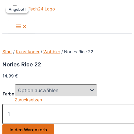
Zum
Angebot!
Angebot!
Inhalt
springen
Main
Menu
Start
/
Kunstköder
/
Wobbler
/ Nories Rice 22
Nories Rice 22
14,99
€
Farbe
Zurücksetzen
Nories
Rice
22
Menge
In den Warenkorb