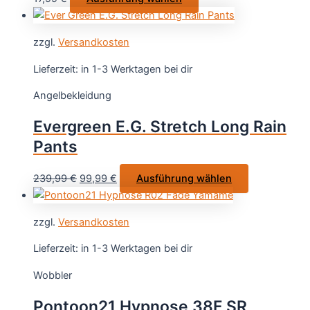
der
Produkt
Produktseite
weist
gewählt
zzgl.
Versandkosten
mehrere
werden
Varianten
Lieferzeit:
in 1-3 Werktagen bei dir
auf.
Angelbekleidung
Die
Optionen
Evergreen E.G. Stretch Long Rain
können
Pants
auf
der
Ursprünglicher
Aktueller
Dieses
239,99
€
99,99
€
Ausführung wählen
Produktseite
Preis
Preis
Produkt
gewählt
war:
ist:
weist
werden
zzgl.
Versandkosten
239,99 €
99,99 €.
mehrere
Varianten
Lieferzeit:
in 1-3 Werktagen bei dir
auf.
Wobbler
Die
Optionen
Pontoon21 Hypnose 38F SR