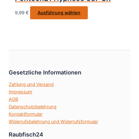
können
auf
Dieses
9,99
€
Ausführung wählen
der
Produkt
Produktseite
weist
gewählt
mehrere
werden
Varianten
auf.
Die
Optionen
Gesetzliche Informationen
können
auf
Zahlung und Versand
der
Impressum
Produktseite
AGB
gewählt
Datenschutzbelehrung
werden
Kontaktformular
Widerrufsbelehrung und Widerrufsformular
Raubfisch24