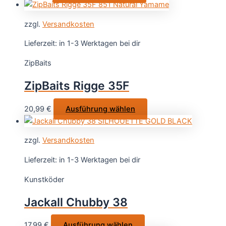
Produkt
weist
zzgl.
Versandkosten
mehrere
Varianten
Lieferzeit:
in 1-3 Werktagen bei dir
auf.
ZipBaits
Die
Optionen
ZipBaits Rigge 35F
können
auf
Dieses
20,99
€
Ausführung wählen
der
Produkt
Produktseite
weist
gewählt
zzgl.
Versandkosten
mehrere
werden
Varianten
Lieferzeit:
in 1-3 Werktagen bei dir
auf.
Kunstköder
Die
Optionen
Jackall Chubby 38
können
auf
Dieses
17,99
€
Ausführung wählen