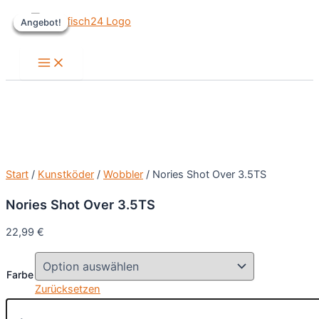
Zum
Angebot!
Angebot!
Angebot!
Angebot!
Inhalt
springen
Main
Menu
Start
/
Kunstköder
/
Wobbler
/ Nories Shot Over 3.5TS
Nories Shot Over 3.5TS
22,99
€
Farbe
Zurücksetzen
Nories
Shot