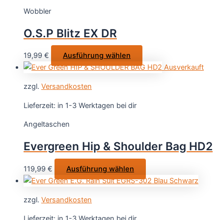
auf.
Wobbler
Die
Optionen
O.S.P Blitz EX DR
können
auf
Dieses
19,99
€
Ausführung wählen
der
Produkt
Ausverkauft
Produktseite
weist
gewählt
zzgl.
Versandkosten
mehrere
werden
Varianten
Lieferzeit:
in 1-3 Werktagen bei dir
auf.
Angeltaschen
Die
Optionen
Evergreen Hip & Shoulder Bag HD2
können
auf
Dieses
119,99
€
Ausführung wählen
der
Produkt
Produktseite
weist
gewählt
zzgl.
Versandkosten
mehrere
werden
Varianten
Lieferzeit:
in 1-3 Werktagen bei dir