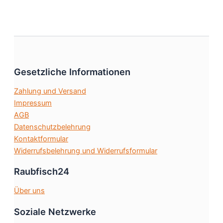
gewählt
mehrere
werden
Varianten
auf.
Die
Optionen
Gesetzliche Informationen
können
auf
Zahlung und Versand
der
Impressum
Produktseite
AGB
gewählt
Datenschutzbelehrung
werden
Kontaktformular
Widerrufsbelehrung und Widerrufsformular
Raubfisch24
Über uns
Soziale Netzwerke