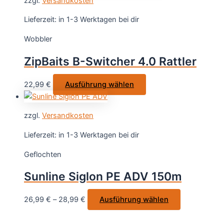
zzgl.
Versandkosten
mehrere
werden
Varianten
Lieferzeit:
in 1-3 Werktagen bei dir
auf.
Wobbler
Die
Optionen
ZipBaits B-Switcher 4.0 Rattler
können
auf
Dieses
22,99
€
Ausführung wählen
der
Produkt
Produktsei
weist
gewählt
zzgl.
Versandkosten
mehrere
werden
Varianten
Lieferzeit:
in 1-3 Werktagen bei dir
auf.
Geflochten
Die
Optionen
Sunline Siglon PE ADV 150m
können
auf
Dieses
26,99
€
–
28,99
€
Ausführung wählen
der
Produkt
Produktseite
weist