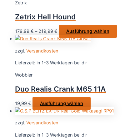
Zetrix
Zetrix Hell Hound
Dieses
179,99
€
–
219,99
€
Ausführung wählen
Produkt
weist
zzgl.
Versandkosten
mehrere
Varianten
Lieferzeit:
in 1-3 Werktagen bei dir
auf.
Wobbler
Die
Optionen
Duo Realis Crank M65 11A
können
auf
Dieses
19,99
€
Ausführung wählen
der
Produkt
Produktsei
weist
gewählt
zzgl.
Versandkosten
mehrere
werden
Varianten
Lieferzeit:
in 1-3 Werktagen bei dir