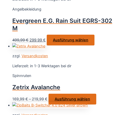
auf.
Angelbekleidung
Die
Optionen
Evergreen E.G. Rain Suit EGRS-302
können
M
auf
der
Ursprünglicher
Aktueller
Dieses
499,99
€
299,99
€
Ausführung wählen
Produktseite
Preis
Preis
Produkt
gewählt
war:
ist:
weist
werden
zzgl.
Versandkosten
499,99 €
299,99 €.
mehrere
Varianten
Lieferzeit:
in 1-3 Werktagen bei dir
auf.
Spinnruten
Die
Optionen
Zetrix Avalanche
können
auf
Dieses
169,99
€
–
219,99
€
Ausführung wählen
der
Produkt
Produktseit
weist
gewählt