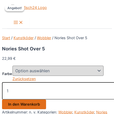
Zum
Angebot!
Angebot!
Inhalt
springen
Main
Menu
Start
/
Kunstköder
/
Wobbler
/ Nories Shot Over 5
Nories Shot Over 5
22,99
€
Farbe
Zurücksetzen
Nories
Shot
Over
5
In den Warenkorb
Menge
Artikelnummer:
n. v.
Kategorien:
Wobbler
,
Kunstköder
,
Nories