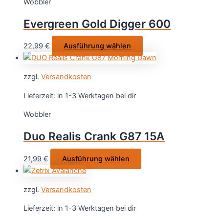
Wobbler
Die
Optionen
Evergreen Gold Digger 600
können
auf
Dieses
22,99
€
Ausführung wählen
der
Produkt
Produktsei
weist
gewählt
zzgl.
Versandkosten
mehrere
werden
Varianten
Lieferzeit:
in 1-3 Werktagen bei dir
auf.
Wobbler
Die
Optionen
Duo Realis Crank G87 15A
können
auf
Dieses
21,99
€
Ausführung wählen
der
Produkt
Produktseite
weist
gewählt
zzgl.
Versandkosten
mehrere
werden
Varianten
Lieferzeit:
in 1-3 Werktagen bei dir
auf.