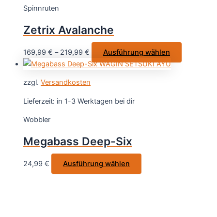
Spinnruten
Die
Optionen
Zetrix Avalanche
können
auf
Dieses
169,99
€
–
219,99
€
Ausführung wählen
der
Produkt
Produktseite
weist
gewählt
zzgl.
Versandkosten
mehrere
werden
Varianten
Lieferzeit:
in 1-3 Werktagen bei dir
auf.
Wobbler
Die
Optionen
Megabass Deep-Six
können
auf
Dieses
24,99
€
Ausführung wählen
der
Produkt
Produktsei
weist
gewählt
mehrere
werden
Varianten