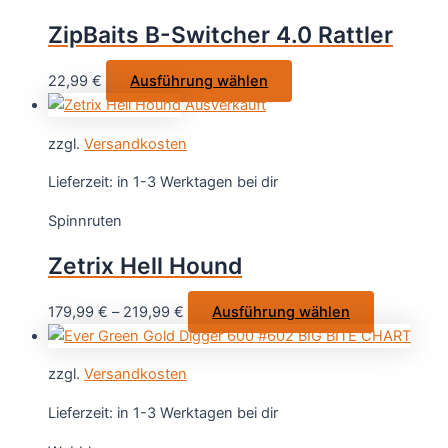
ZipBaits B-Switcher 4.0 Rattler
Dieses
22,99
€
Ausführung wählen
Produkt
Ausverkauft
weist
zzgl.
Versandkosten
mehrere
Varianten
Lieferzeit:
in 1-3 Werktagen bei dir
auf.
Spinnruten
Die
Optionen
Zetrix Hell Hound
können
auf
Dieses
179,99
€
–
219,99
€
Ausführung wählen
der
Produkt
Produktseite
weist
gewählt
zzgl.
Versandkosten
mehrere
werden
Varianten
Lieferzeit:
in 1-3 Werktagen bei dir
auf.