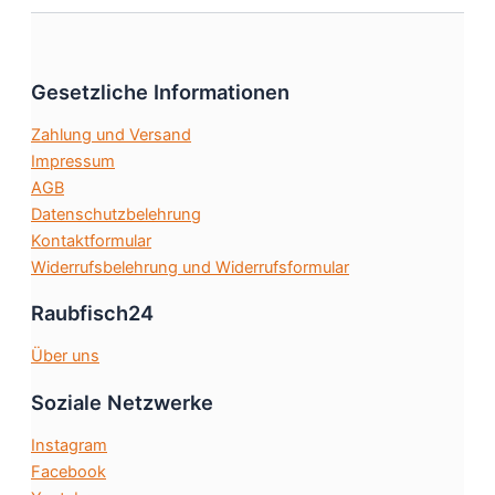
auf.
Die
Optionen
Gesetzliche Informationen
können
auf
Zahlung und Versand
der
Impressum
Produktseite
AGB
gewählt
Datenschutzbelehrung
werden
Kontaktformular
Widerrufsbelehrung und Widerrufsformular
Raubfisch24
Über uns
Soziale Netzwerke
Instagram
Facebook