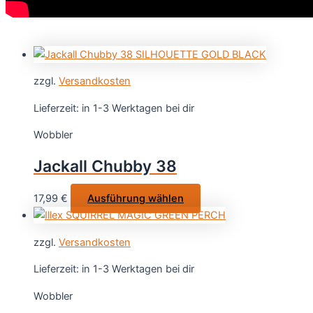
zzgl.
Versandkosten
Lieferzeit:
in 1-3 Werktagen bei dir
Wobbler
Jackall Chubby 38
Dieses
17,99
€
Ausführung wählen
Produkt
weist
zzgl.
Versandkosten
mehrere
Varianten
Lieferzeit:
in 1-3 Werktagen bei dir
auf.
Wobbler
Die