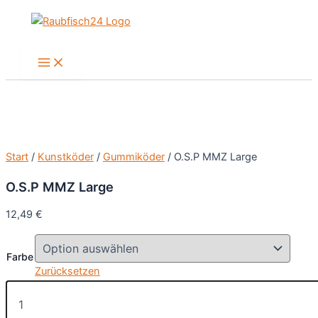
Zum
Inhalt
springen
Main
Menu
Start
/
Kunstköder
/
Gummiköder
/ O.S.P MMZ Large
O.S.P MMZ Large
12,49
€
Farbe
Zurücksetzen
O.S.P
MMZ
Large