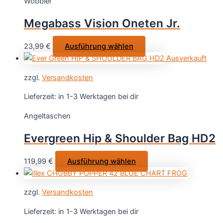
Wobbler
Die
Optionen
Megabass Vision Oneten Jr.
können
auf
Dieses
23,99
€
Ausführung wählen
der
Produkt
Ausverkauft
Produktsei
weist
gewählt
zzgl.
Versandkosten
mehrere
werden
Varianten
Lieferzeit:
in 1-3 Werktagen bei dir
auf.
Angeltaschen
Die
Optionen
Evergreen Hip & Shoulder Bag HD2
können
auf
Dieses
119,99
€
Ausführung wählen
der
Produkt
Produktseite
weist
gewählt
zzgl.
Versandkosten
mehrere
werden
Varianten
Lieferzeit:
in 1-3 Werktagen bei dir
auf.