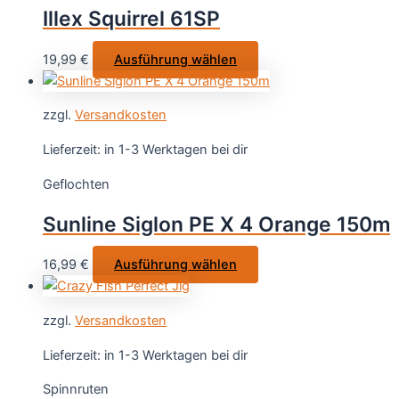
Optionen
Illex Squirrel 61SP
können
auf
Dieses
19,99
€
Ausführung wählen
der
Produkt
Produktseite
weist
gewählt
zzgl.
Versandkosten
mehrere
werden
Varianten
Lieferzeit:
in 1-3 Werktagen bei dir
auf.
Geflochten
Die
Optionen
Sunline Siglon PE X 4 Orange 150m
können
auf
Dieses
16,99
€
Ausführung wählen
der
Produkt
Produktseite
weist
gewählt
zzgl.
Versandkosten
mehrere
werden
Varianten
Lieferzeit:
in 1-3 Werktagen bei dir
auf.
Spinnruten
Die