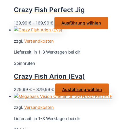
Optionen
Crazy Fish Perfect Jig
können
auf
Dieses
129,99
€
–
169,99
€
Ausführung wählen
der
Produkt
Produktseite
weist
gewählt
zzgl.
Versandkosten
mehrere
werden
Varianten
Lieferzeit:
in 1-3 Werktagen bei dir
auf.
Spinnruten
Die
Optionen
Crazy Fish Arion (Eva)
können
auf
Dieses
229,99
€
–
379,99
€
Ausführung wählen
der
Produkt
Produktsei
weist
gewählt
zzgl.
Versandkosten
mehrere
werden
Varianten
Lieferzeit:
in 1-3 Werktagen bei dir
auf.