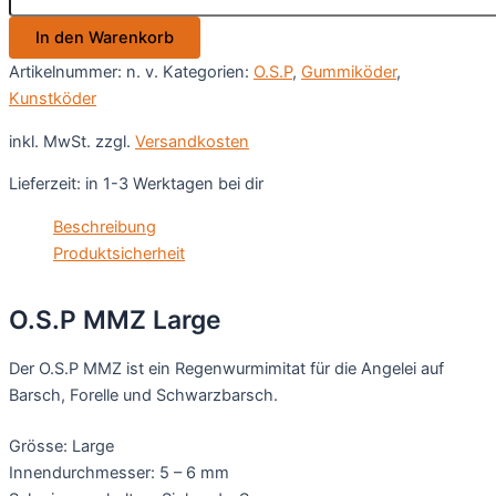
Menge
In den Warenkorb
Artikelnummer:
n. v.
Kategorien:
O.S.P
,
Gummiköder
,
Kunstköder
inkl. MwSt.
zzgl.
Versandkosten
Lieferzeit:
in 1-3 Werktagen bei dir
Beschreibung
Produktsicherheit
O.S.P MMZ Large
Der O.S.P MMZ ist ein Regenwurmimitat für die Angelei auf
Barsch, Forelle und Schwarzbarsch.
Grösse: Large
Innendurchmesser: 5 – 6 mm