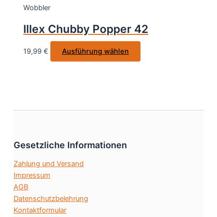
Wobbler
Die
Optionen
Illex Chubby Popper 42
können
auf
Dieses
19,99
€
Ausführung wählen
der
Produkt
Produktseite
weist
gewählt
mehrere
werden
Varianten
auf.
Die
Optionen
Gesetzliche Informationen
können
auf
Zahlung und Versand
der
Impressum
Produktseite
AGB
gewählt
Datenschutzbelehrung
werden
Kontaktformular