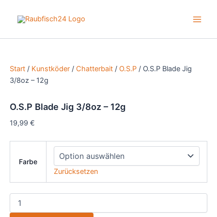
Zum
Angebot!
Angebot!
Inhalt
Main
springen
Men
Start
/
Kunstköder
/
Chatterbait
/
O.S.P
/ O.S.P Blade Jig
3/8oz – 12g
O.S.P Blade Jig 3/8oz – 12g
19,99
€
Farbe
Zurücksetzen
O.S.P
Blade
Jig