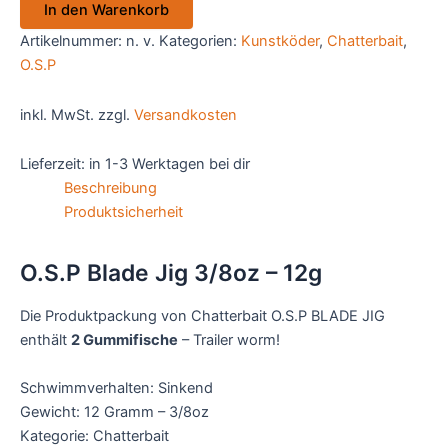
In den Warenkorb
3/8oz
-
Artikelnummer:
n. v.
Kategorien:
Kunstköder
,
Chatterbait
,
12g
O.S.P
Menge
inkl. MwSt.
zzgl.
Versandkosten
Lieferzeit:
in 1-3 Werktagen bei dir
Beschreibung
Produktsicherheit
O.S.P Blade Jig 3/8oz – 12g
Die Produktpackung von Chatterbait O.S.P BLADE JIG
enthält
2 Gummifische
– Trailer worm!
Schwimmverhalten: Sinkend
Gewicht: 12 Gramm – 3/8oz
Kategorie: Chatterbait