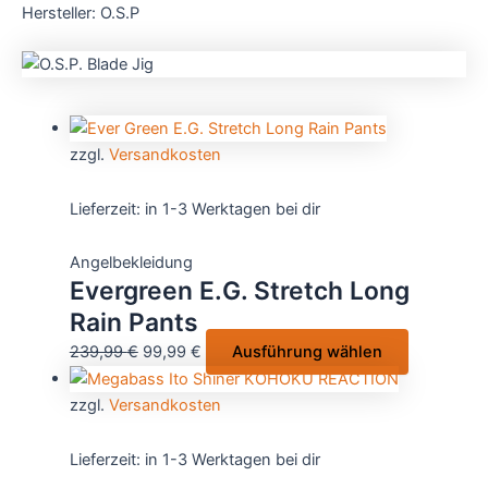
Hersteller: O.S.P
zzgl.
Versandkosten
Lieferzeit:
in 1-3 Werktagen bei dir
Angelbekleidung
Evergreen E.G. Stretch Long
Rain Pants
Ursprünglicher
Aktueller
Dieses
239,99
€
99,99
€
Ausführung wählen
Preis
Preis
Produkt
war:
ist:
weist
zzgl.
Versandkosten
239,99 €
99,99 €.
mehrere
Varianten
Lieferzeit:
in 1-3 Werktagen bei dir
auf.