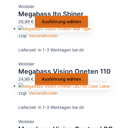
Die
Wobbler
Optionen
Megabass Ito Shiner
können
Dieses
26,99
€
Ausführung wählen
auf
Produkt
der
weist
zzgl.
Versandkosten
Produktsei
mehrere
gewählt
Varianten
Lieferzeit:
in 1-3 Werktagen bei dir
werden
auf.
Die
Wobbler
Optionen
Megabass Vision Oneten 110
können
Dieses
24,99
€
Ausführung wählen
auf
Produkt
der
weist
zzgl.
Versandkosten
Produktseite
mehrere
gewählt
Varianten
Lieferzeit:
in 1-3 Werktagen bei dir
werden
auf.
Die
Wobbler
Optionen