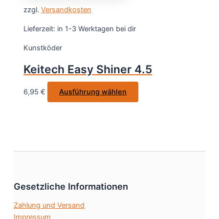
weist
gewählt
zzgl.
Versandkosten
mehrere
werden
Varianten
Lieferzeit:
in 1-3 Werktagen bei dir
auf.
Kunstköder
Die
Optionen
Keitech Easy Shiner 4.5
können
auf
Dieses
6,95
€
Ausführung wählen
der
Produkt
Produktseite
weist
gewählt
mehrere
werden
Varianten
auf.
Die
Optionen
Gesetzliche Informationen
können
auf
Zahlung und Versand
der
Impressum