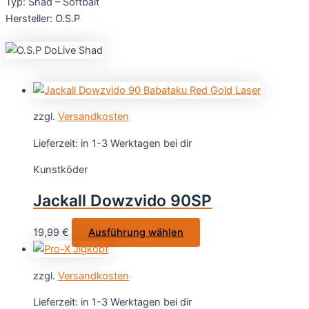
Typ: Shad – Softbait
Hersteller: O.S.P
zzgl.
Versandkosten
Lieferzeit:
in 1-3 Werktagen bei dir
Kunstköder
Jackall Dowzvido 90SP
Dieses
19,99
€
Ausführung wählen
Produkt
weist
zzgl.
Versandkosten
mehrere
Varianten
Lieferzeit:
in 1-3 Werktagen bei dir