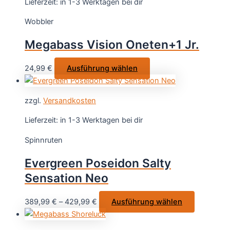
Lieferzeit:
in 1-3 Werktagen bei dir
auf.
Wobbler
Die
Optionen
Megabass Vision Oneten+1 Jr.
können
auf
Dieses
24,99
€
Ausführung wählen
der
Produkt
Produktsei
weist
gewählt
zzgl.
Versandkosten
mehrere
werden
Varianten
Lieferzeit:
in 1-3 Werktagen bei dir
auf.
Spinnruten
Die
Optionen
Evergreen Poseidon Salty
können
Sensation Neo
auf
der
Dieses
389,99
€
–
429,99
€
Ausführung wählen
Produktseite
Produkt
gewählt
weist
werden