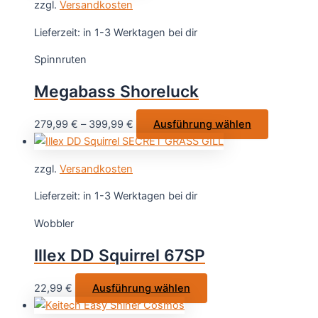
zzgl.
Versandkosten
mehrere
Varianten
Lieferzeit:
in 1-3 Werktagen bei dir
auf.
Spinnruten
Die
Optionen
Megabass Shoreluck
können
auf
Dieses
279,99
€
–
399,99
€
Ausführung wählen
der
Produkt
Produktse
weist
gewählt
zzgl.
Versandkosten
mehrere
werden
Varianten
Lieferzeit:
in 1-3 Werktagen bei dir
auf.
Wobbler
Die
Optionen
Illex DD Squirrel 67SP
können
auf
Dieses
22,99
€
Ausführung wählen
der
Produkt
Produktsei