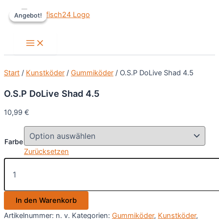
Zum
Angebot!
Angebot!
Inhalt
springen
Main
Menu
Start
/
Kunstköder
/
Gummiköder
/ O.S.P DoLive Shad 4.5
O.S.P DoLive Shad 4.5
10,99
€
Farbe
Zurücksetzen
O.S.P
DoLive
Shad
4.5
In den Warenkorb
Menge
Artikelnummer:
n. v.
Kategorien:
Gummiköder
,
Kunstköder
,