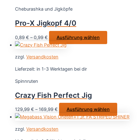
auf.
Cheburashka und Jigköpfe
Die
Optionen
Pro-X Jigkopf 4/0
können
auf
Dieses
0,89
€
–
0,99
€
Ausführung wählen
der
Produkt
Produktseite
weist
gewählt
zzgl.
Versandkosten
mehrere
werden
Varianten
Lieferzeit:
in 1-3 Werktagen bei dir
auf.
Spinnruten
Die
Optionen
Crazy Fish Perfect Jig
können
auf
Dieses
129,99
€
–
169,99
€
Ausführung wählen
der
Produkt
Produktseite
weist
gewählt
zzgl.
Versandkosten
mehrere
werden
Varianten