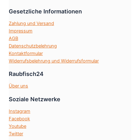
Optionen
Gesetzliche Informationen
können
auf
Zahlung und Versand
der
Impressum
Produktseite
AGB
gewählt
Datenschutzbelehrung
werden
Kontaktformular
Widerrufsbelehrung und Widerrufsformular
Raubfisch24
Über uns
Soziale Netzwerke
Instagram
Facebook
Youtube
Twitter