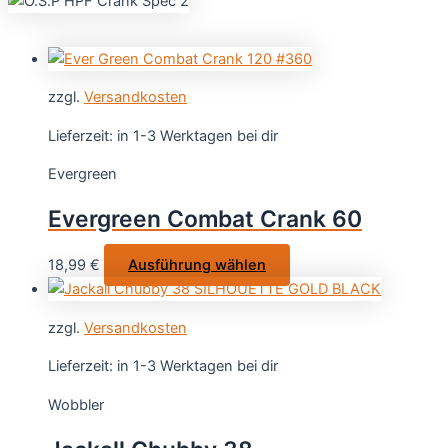
zzgl.
Versandkosten
Lieferzeit:
in 1-3 Werktagen bei dir
Evergreen
Evergreen Combat Crank 60
Dieses
18,99
€
Ausführung wählen
Produkt
weist
zzgl.
Versandkosten
mehrere
Varianten
Lieferzeit:
in 1-3 Werktagen bei dir
auf.
Wobbler
Die
Optionen