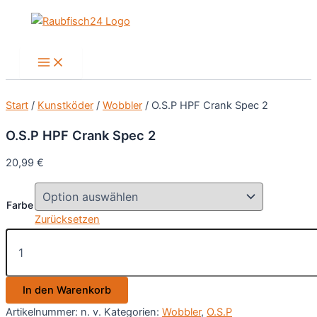
Zum
Inhalt
springen
Main
Menu
Start
/
Kunstköder
/
Wobbler
/ O.S.P HPF Crank Spec 2
O.S.P HPF Crank Spec 2
20,99
€
Farbe
Zurücksetzen
O.S.P
HPF
Crank
Spec
In den Warenkorb
2
Menge
Artikelnummer:
n. v.
Kategorien:
Wobbler
,
O.S.P