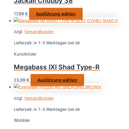
Jackall Chubby 38
können
auf
Dieses
17,99
€
Ausführung wählen
der
Produkt
Produktseite
weist
gewählt
zzgl.
Versandkosten
mehrere
werden
Varianten
Lieferzeit:
in 1-3 Werktagen bei dir
auf.
Kunstköder
Die
Optionen
Megabass IXI Shad Type-R
können
auf
Dieses
23,99
€
Ausführung wählen
der
Produkt
Produktseite
weist
gewählt
zzgl.
Versandkosten
mehrere
werden
Varianten
Lieferzeit:
in 1-3 Werktagen bei dir
auf.
Wobbler
Die
Optionen