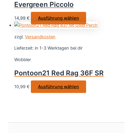
Evergreen Piccolo
können
auf
Dieses
14,99
€
Ausführung wählen
der
Produkt
Produktseite
weist
gewählt
zzgl.
Versandkosten
mehrere
werden
Varianten
Lieferzeit:
in 1-3 Werktagen bei dir
auf.
Wobbler
Die
Optionen
Pontoon21 Red Rag 36F SR
können
auf
Dieses
10,99
€
Ausführung wählen
der
Produkt
Produktseite
weist
gewählt
mehrere
werden
Varianten
auf.
Die