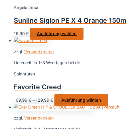
auf.
Angelschnur
Die
Optionen
Sunline Siglon PE X 4 Orange 150m
können
auf
Dieses
16,99
€
Ausführung wählen
der
Produkt
Produktseite
weist
gewählt
zzgl.
Versandkosten
mehrere
werden
Varianten
Lieferzeit:
in 1-3 Werktagen bei dir
auf.
Spinnruten
Die
Optionen
Favorite Creed
können
auf
Dieses
109,99
€
–
129,99
€
Ausführung wählen
der
Produkt
Ausverkauft
Produktseite
weist
gewählt
zzgl.
Versandkosten
mehrere
werden
Varianten