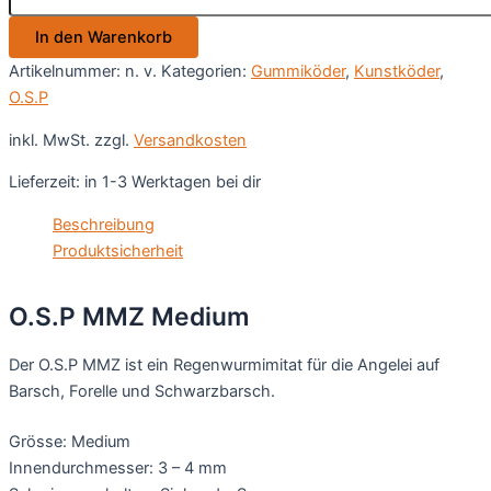
Menge
In den Warenkorb
Artikelnummer:
n. v.
Kategorien:
Gummiköder
,
Kunstköder
,
O.S.P
inkl. MwSt.
zzgl.
Versandkosten
Lieferzeit:
in 1-3 Werktagen bei dir
Beschreibung
Produktsicherheit
O.S.P MMZ Medium
Der O.S.P MMZ ist ein Regenwurmimitat für die Angelei auf
Barsch, Forelle und Schwarzbarsch.
Grösse: Medium
Innendurchmesser: 3 – 4 mm