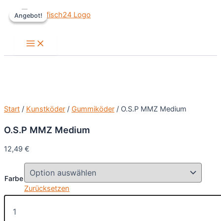
Zum
Angebot!
Angebot!
Inhalt
springen
Main
Menu
Start
/
Kunstköder
/
Gummiköder
/ O.S.P MMZ Medium
O.S.P MMZ Medium
12,49
€
Farbe
Zurücksetzen
O.S.P
MMZ
Medium