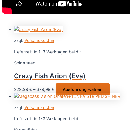
zzgl.
Versandkosten
Lieferzeit:
in 1-3 Werktagen bei dir
Spinnruten
Crazy Fish Arion (Eva)
Dieses
229,99
€
–
379,99
€
Ausführung wählen
Produkt
weist
zzgl.
Versandkosten
mehrere
Varianten
Lieferzeit:
in 1-3 Werktagen bei dir
auf.