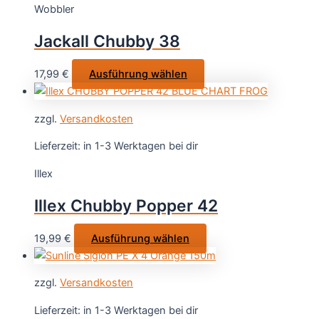
Wobbler
Die
Optionen
Jackall Chubby 38
können
auf
Dieses
17,99
€
Ausführung wählen
der
Produkt
Produktsei
weist
gewählt
zzgl.
Versandkosten
mehrere
werden
Varianten
Lieferzeit:
in 1-3 Werktagen bei dir
auf.
Illex
Die
Optionen
Illex Chubby Popper 42
können
auf
Dieses
19,99
€
Ausführung wählen
der
Produkt
Produktseite
weist
gewählt
zzgl.
Versandkosten
mehrere
werden
Varianten
Lieferzeit:
in 1-3 Werktagen bei dir