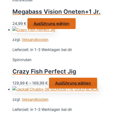
Kunstköder
Die
Optionen
Megabass Vision Oneten+1 Jr.
können
auf
Dieses
24,99
€
Ausführung wählen
der
Produkt
Produktsei
weist
gewählt
zzgl.
Versandkosten
mehrere
werden
Varianten
Lieferzeit:
in 1-3 Werktagen bei dir
auf.
Spinnruten
Die
Optionen
Crazy Fish Perfect Jig
können
auf
Dieses
129,99
€
–
169,99
€
Ausführung wählen
der
Produkt
Produktseite
weist
gewählt
zzgl.
Versandkosten
mehrere
werden
Varianten
Lieferzeit:
in 1-3 Werktagen bei dir
auf.