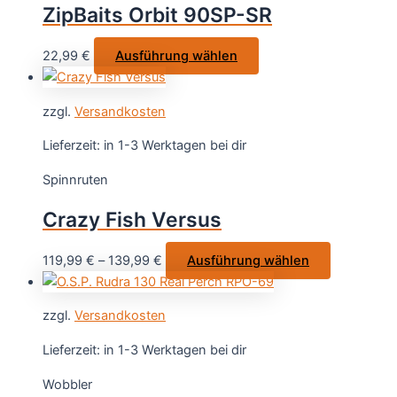
ZipBaits Orbit 90SP-SR
können
auf
Dieses
22,99
€
Ausführung wählen
der
Produkt
Produktseite
weist
gewählt
zzgl.
Versandkosten
mehrere
werden
Varianten
Lieferzeit:
in 1-3 Werktagen bei dir
auf.
Spinnruten
Die
Optionen
Crazy Fish Versus
können
auf
Dieses
119,99
€
–
139,99
€
Ausführung wählen
der
Produkt
Produktseite
weist
gewählt
zzgl.
Versandkosten
mehrere
werden
Varianten
Lieferzeit:
in 1-3 Werktagen bei dir
auf.
Wobbler
Die