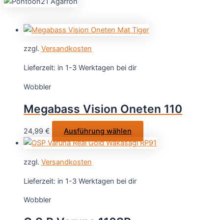
zzgl.
Versandkosten
Lieferzeit:
in 1-3 Werktagen bei dir
Wobbler
Megabass Vision Oneten 110
Dieses
24,99
€
Ausführung wählen
Produkt
weist
zzgl.
Versandkosten
mehrere
Varianten
Lieferzeit:
in 1-3 Werktagen bei dir
auf.
Wobbler
Die
Optionen