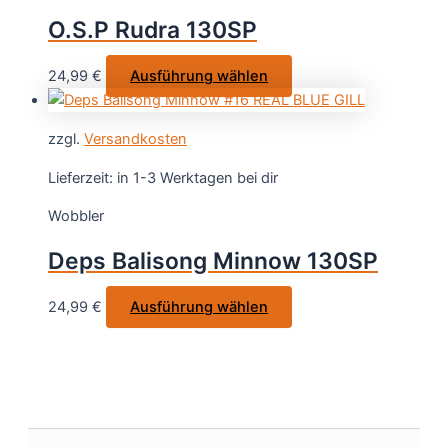
Optionen
O.S.P Rudra 130SP
können
auf
Dieses
24,99
€
Ausführung wählen
der
Produkt
Produktsei
weist
gewählt
zzgl.
Versandkosten
mehrere
werden
Varianten
Lieferzeit:
in 1-3 Werktagen bei dir
auf.
Wobbler
Die
Optionen
Deps Balisong Minnow 130SP
können
auf
Dieses
24,99
€
Ausführung wählen
der
Produkt
Produktseite
weist
gewählt
mehrere
werden
Varianten
auf.