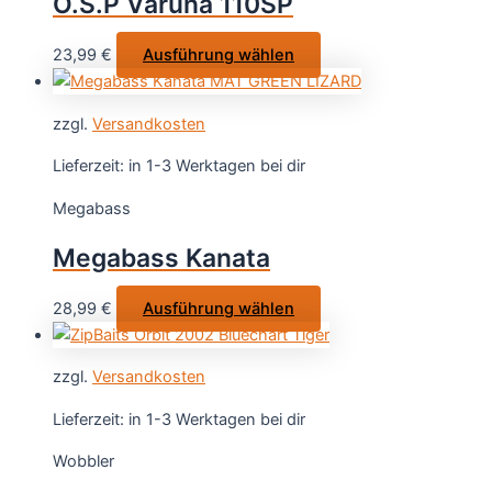
O.S.P Varuna 110SP
können
auf
Dieses
23,99
€
Ausführung wählen
der
Produkt
Produktseite
weist
gewählt
zzgl.
Versandkosten
mehrere
werden
Varianten
Lieferzeit:
in 1-3 Werktagen bei dir
auf.
Megabass
Die
Optionen
Megabass Kanata
können
auf
Dieses
28,99
€
Ausführung wählen
der
Produkt
Produktseite
weist
gewählt
zzgl.
Versandkosten
mehrere
werden
Varianten
Lieferzeit:
in 1-3 Werktagen bei dir
auf.
Wobbler
Die
Optionen