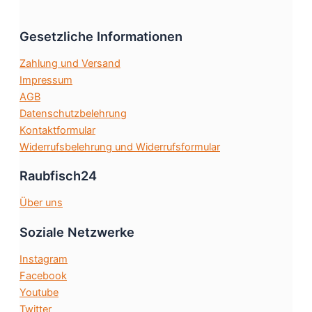
Die
Optionen
können
Gesetzliche Informationen
auf
Zahlung und Versand
der
Impressum
Produktseite
AGB
gewählt
Datenschutzbelehrung
werden
Kontaktformular
Widerrufsbelehrung und Widerrufsformular
Raubfisch24
Über uns
Soziale Netzwerke
Instagram
Facebook
Youtube
Twitter