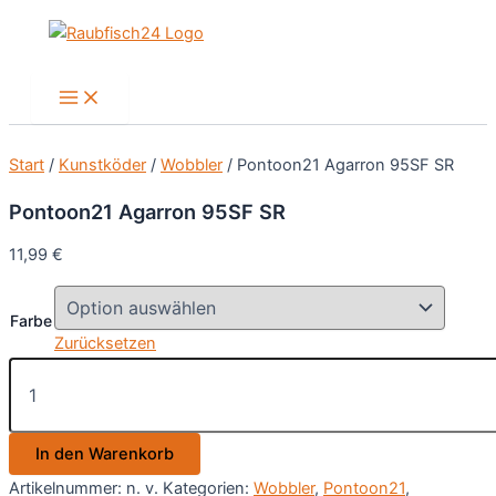
Zum
Inhalt
springen
Main
Menu
Start
/
Kunstköder
/
Wobbler
/ Pontoon21 Agarron 95SF SR
Pontoon21 Agarron 95SF SR
11,99
€
Farbe
Zurücksetzen
Pontoon21
Agarron
95SF
SR
In den Warenkorb
Menge
Artikelnummer:
n. v.
Kategorien:
Wobbler
,
Pontoon21
,