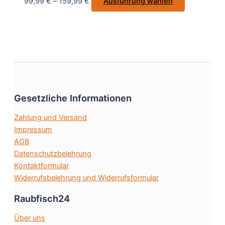
Dieses
99,99
€
–
159,99
€
Ausführung wählen
der
Produkt
Produktsei
weist
gewählt
mehrere
werden
Varianten
auf.
Die
Optionen
Gesetzliche Informationen
können
auf
Zahlung und Versand
der
Impressum
Produktseit
AGB
gewählt
Datenschutzbelehrung
werden
Kontaktformular
Widerrufsbelehrung und Widerrufsformular
Raubfisch24
Über uns