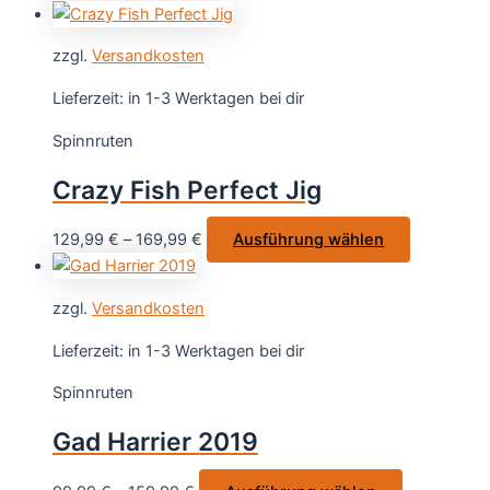
zzgl.
Versandkosten
Lieferzeit:
in 1-3 Werktagen bei dir
Spinnruten
Crazy Fish Perfect Jig
Dieses
129,99
€
–
169,99
€
Ausführung wählen
Produkt
weist
zzgl.
Versandkosten
mehrere
Varianten
Lieferzeit:
in 1-3 Werktagen bei dir
auf.
Spinnruten
Die
Optionen
Gad Harrier 2019
können
auf