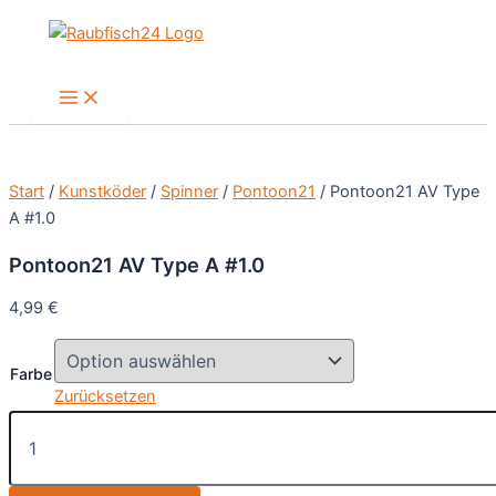
Zum
Inhalt
springen
Main
Menu
Start
/
Kunstköder
/
Spinner
/
Pontoon21
/ Pontoon21 AV Type
A #1.0
Pontoon21 AV Type A #1.0
4,99
€
Farbe
Zurücksetzen
Pontoon21
AV
Type
A