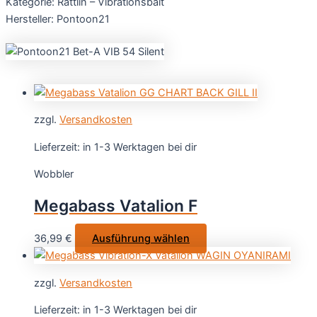
Kategorie: Rattlin – Vibrationsbait
Hersteller: Pontoon21
zzgl.
Versandkosten
Lieferzeit:
in 1-3 Werktagen bei dir
Wobbler
Megabass Vatalion F
Dieses
36,99
€
Ausführung wählen
Produkt
weist
zzgl.
Versandkosten
mehrere
Varianten
Lieferzeit:
in 1-3 Werktagen bei dir