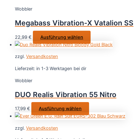
auf.
Wobbler
Die
Optionen
Megabass Vibration-X Vatalion SS
können
auf
Dieses
22,99
€
Ausführung wählen
der
Produkt
Produktseite
weist
gewählt
zzgl.
Versandkosten
mehrere
werden
Varianten
Lieferzeit:
in 1-3 Werktagen bei dir
auf.
Wobbler
Die
Optionen
DUO Realis Vibration 55 Nitro
können
auf
Dieses
17,99
€
Ausführung wählen
der
Produkt
Produktseite
weist
gewählt
zzgl.
Versandkosten
mehrere
werden
Varianten