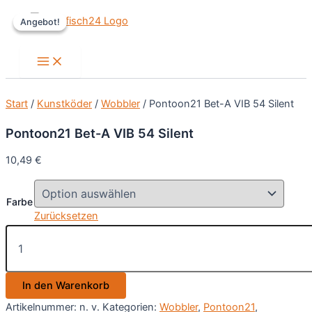
Zum
Angebot!
Angebot!
Inhalt
springen
Main
Menu
Start
/
Kunstköder
/
Wobbler
/ Pontoon21 Bet-A VIB 54 Silent
Pontoon21 Bet-A VIB 54 Silent
10,49
€
Farbe
Zurücksetzen
Pontoon21
Bet-
A
VIB
In den Warenkorb
54
Silent
Artikelnummer:
n. v.
Kategorien:
Wobbler
,
Pontoon21
,