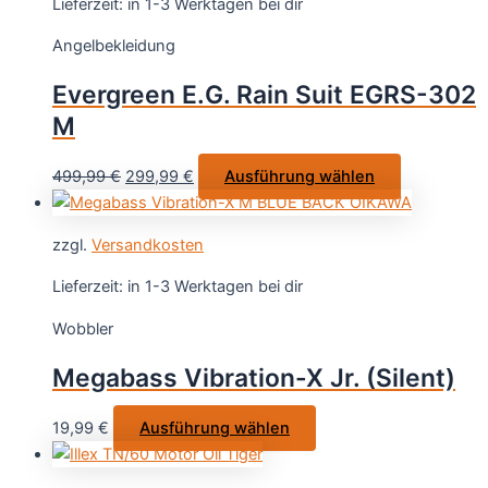
Lieferzeit:
in 1-3 Werktagen bei dir
auf.
Angelbekleidung
Die
Optionen
Evergreen E.G. Rain Suit EGRS-302
können
M
auf
der
Ursprünglicher
Aktueller
Dieses
499,99
€
299,99
€
Ausführung wählen
Produktseite
Preis
Preis
Produkt
gewählt
war:
ist:
weist
werden
zzgl.
Versandkosten
499,99 €
299,99 €.
mehrere
Varianten
Lieferzeit:
in 1-3 Werktagen bei dir
auf.
Wobbler
Die
Optionen
Megabass Vibration-X Jr. (Silent)
können
auf
Dieses
19,99
€
Ausführung wählen
der
Produkt
Produktseit
weist