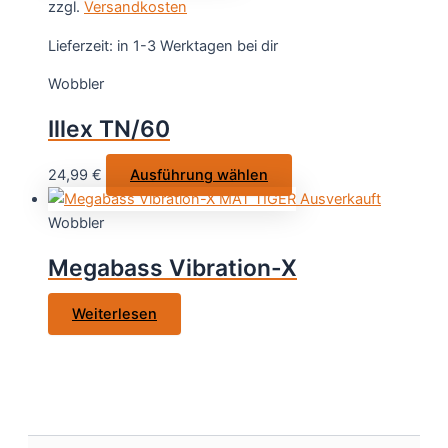
gewählt
zzgl.
Versandkosten
mehrere
werden
Varianten
Lieferzeit:
in 1-3 Werktagen bei dir
auf.
Wobbler
Die
Optionen
Illex TN/60
können
auf
Dieses
24,99
€
Ausführung wählen
der
Produkt
Ausverkauft
Produktseite
weist
Wobbler
gewählt
mehrere
werden
Megabass Vibration-X
Varianten
auf.
Weiterlesen
Die
Optionen
können
auf
der
Produktseite