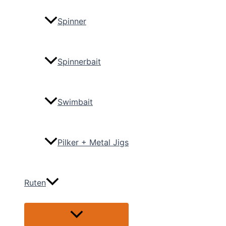
Spinner
Spinnerbait
Swimbait
Pilker + Metal Jigs
Ruten
Menü
umschalten