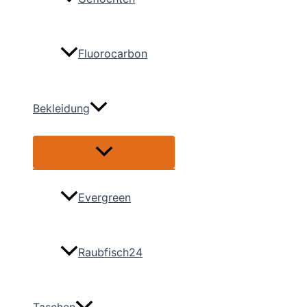
Fluorocarbon
Bekleidung
Menü
umschalten
Evergreen
Raubfisch24