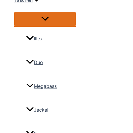
Taschen
Menü
umschalten
Illex
Duo
Megabass
Jackall