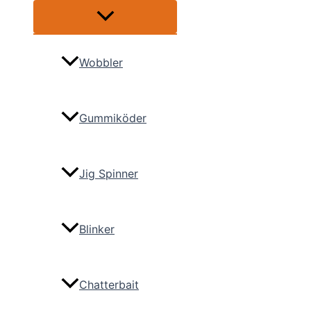
Menü
umschalten
Wobbler
Gummiköder
Jig Spinner
Blinker
Chatterbait