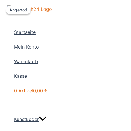
Zum
Angebot!
Angebot!
Inhalt
springen
Startseite
Mein Konto
Warenkorb
Kasse
0 Artikel
0,00 €
Kunstköder