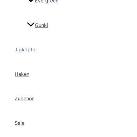
Evergreen
Gunki
Jigköpfe
Haken
Zubehör
Sale