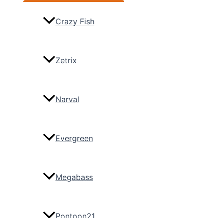
Crazy Fish
Zetrix
Narval
Evergreen
Megabass
Pontoon21