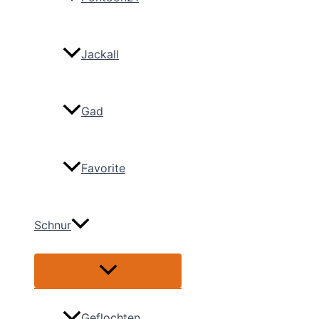
Jackall
Gad
Favorite
Schnur
Menü
umschalten
Geflochten