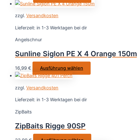
Produkt
Produktseite
weist
gewählt
zzgl.
Versandkosten
mehrere
werden
Varianten
Lieferzeit:
in 1-3 Werktagen bei dir
auf.
Angelschnur
Die
Optionen
Sunline Siglon PE X 4 Orange 150m
können
auf
Dieses
16,99
€
Ausführung wählen
der
Produkt
Produktseite
weist
gewählt
zzgl.
Versandkosten
mehrere
werden
Varianten
Lieferzeit:
in 1-3 Werktagen bei dir
auf.
ZipBaits
Die
Optionen
ZipBaits Rigge 90SP
können
auf
Dieses