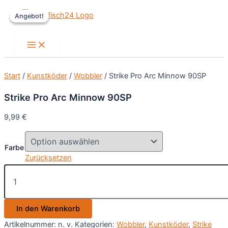
Zum
Angebot!
Angebot!
Inhalt
springen
Main
Menu
Start
/
Kunstköder
/
Wobbler
/ Strike Pro Arc Minnow 90SP
Strike Pro Arc Minnow 90SP
9,99
€
Farbe
Zurücksetzen
Strike
Pro
Arc
Minnow
In den Warenkorb
90SP
Menge
Artikelnummer:
n. v.
Kategorien:
Wobbler
,
Kunstköder
,
Strike