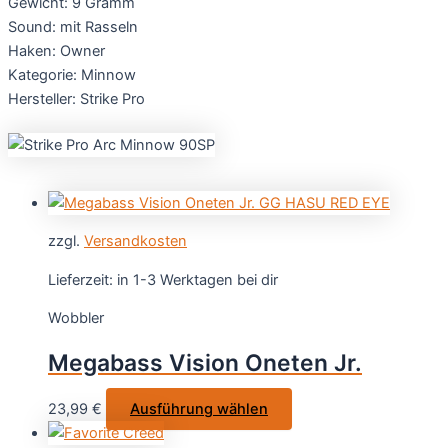
Gewicht: 9 Gramm
Sound: mit Rasseln
Haken: Owner
Kategorie: Minnow
Hersteller: Strike Pro
zzgl.
Versandkosten
Lieferzeit:
in 1-3 Werktagen bei dir
Wobbler
Megabass Vision Oneten Jr.
Dieses
23,99
€
Ausführung wählen
Produkt