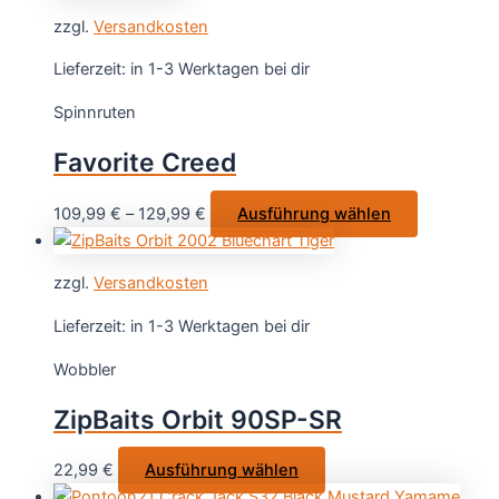
weist
zzgl.
Versandkosten
mehrere
Varianten
Lieferzeit:
in 1-3 Werktagen bei dir
auf.
Spinnruten
Die
Optionen
Favorite Creed
können
auf
Dieses
109,99
€
–
129,99
€
Ausführung wählen
der
Produkt
Produktseite
weist
gewählt
zzgl.
Versandkosten
mehrere
werden
Varianten
Lieferzeit:
in 1-3 Werktagen bei dir
auf.
Wobbler
Die
Optionen
ZipBaits Orbit 90SP-SR
können
auf
Dieses
22,99
€
Ausführung wählen
der
Produkt