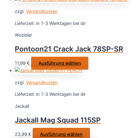
Produktsei
weist
gewählt
zzgl.
Versandkosten
mehrere
werden
Varianten
Lieferzeit:
in 1-3 Werktagen bei dir
auf.
Wobbler
Die
Optionen
Pontoon21 Crack Jack 78SP-SR
können
auf
Dieses
11,99
€
Ausführung wählen
der
Produkt
Produktseite
weist
gewählt
zzgl.
Versandkosten
mehrere
werden
Varianten
Lieferzeit:
in 1-3 Werktagen bei dir
auf.
Jackall
Die
Optionen
Jackall Mag Squad 115SP
können
auf
Dieses
23,99
€
Ausführung wählen
der