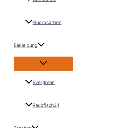
Fluorocarbon
Bekleidung
Menü
umschalten
Evergreen
Raubfisch24