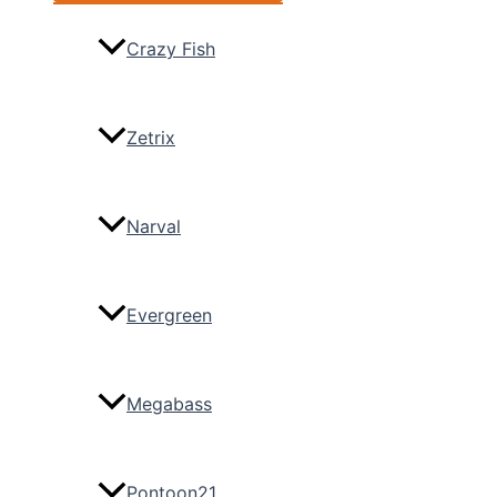
Crazy Fish
Zetrix
Narval
Evergreen
Megabass
Pontoon21