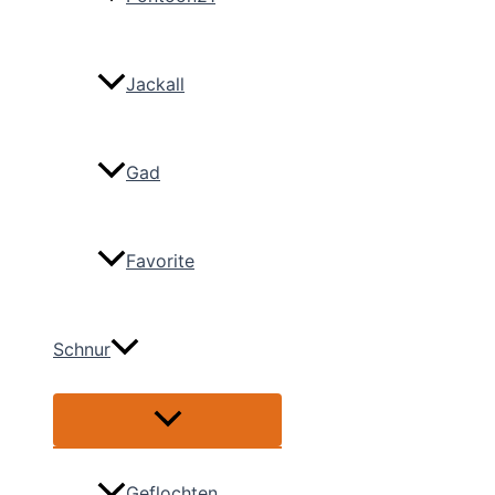
Jackall
Gad
Favorite
Schnur
Menü
umschalten
Geflochten