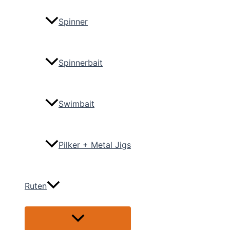
Spinner
Spinnerbait
Swimbait
Pilker + Metal Jigs
Ruten
Menü
umschalten