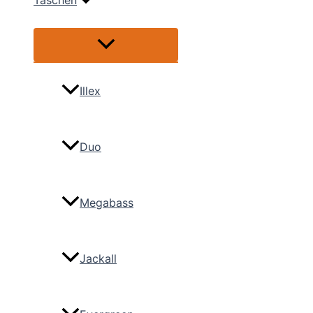
Taschen
Menü
umschalten
Illex
Duo
Megabass
Jackall