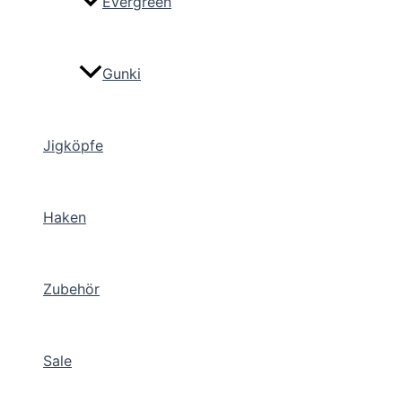
Evergreen
Gunki
Jigköpfe
Haken
Zubehör
Sale