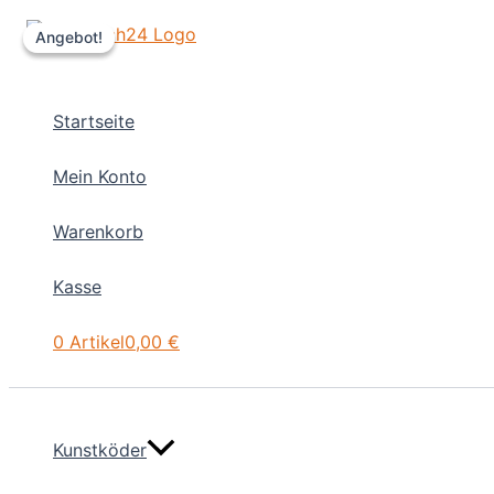
Zum
Angebot!
Angebot!
Inhalt
springen
Startseite
Mein Konto
Warenkorb
Kasse
0 Artikel
0,00 €
Kunstköder