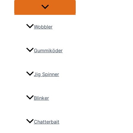
Menü
umschalten
Wobbler
Gummiköder
Jig Spinner
Blinker
Chatterbait