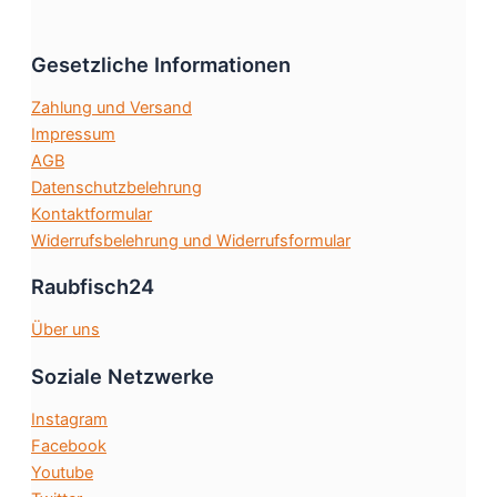
Die
Optionen
Gesetzliche Informationen
können
auf
Zahlung und Versand
der
Impressum
Produktseite
AGB
gewählt
Datenschutzbelehrung
werden
Kontaktformular
Widerrufsbelehrung und Widerrufsformular
Raubfisch24
Über uns
Soziale Netzwerke
Instagram
Facebook
Youtube