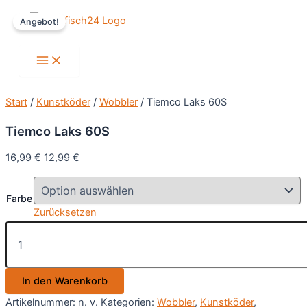
Zum
Angebot!
Inhalt
springen
Main
Menu
Start
/
Kunstköder
/
Wobbler
/ Tiemco Laks 60S
Tiemco Laks 60S
Ursprünglicher
Aktueller
16,99
€
12,99
€
Preis
Preis
war:
ist:
Farbe
16,99 €
12,99 €.
Zurücksetzen
Tiemco
Laks
60S
Menge
In den Warenkorb
Artikelnummer:
n. v.
Kategorien:
Wobbler
,
Kunstköder
,