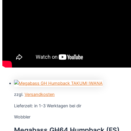
zzgl.
Versandkosten
Lieferzeit:
in 1-3 Werktagen bei dir
Wobbler
Megabass GH64 Humpback (FS)