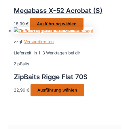
Optionen
Megabass X-52 Acrobat (S)
können
auf
Dieses
18,99
€
Ausführung wählen
der
Produkt
Produktsei
weist
gewählt
zzgl.
Versandkosten
mehrere
werden
Varianten
Lieferzeit:
in 1-3 Werktagen bei dir
auf.
ZipBaits
Die
Optionen
ZipBaits Rigge Flat 70S
können
auf
Dieses
22,99
€
Ausführung wählen
der
Produkt
Produktseite
weist
gewählt
mehrere
werden
Varianten
auf.