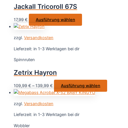
Optionen
Jackall Tricoroll 67S
können
auf
Dieses
17,99
€
Ausführung wählen
der
Produkt
Produktsei
weist
gewählt
zzgl.
Versandkosten
mehrere
werden
Varianten
Lieferzeit:
in 1-3 Werktagen bei dir
auf.
Spinnruten
Die
Optionen
Zetrix Hayron
können
auf
Dieses
109,99
€
–
139,99
€
Ausführung wählen
der
Produkt
Produktseite
weist
gewählt
zzgl.
Versandkosten
mehrere
werden
Varianten
Lieferzeit:
in 1-3 Werktagen bei dir
auf.
Wobbler
Die