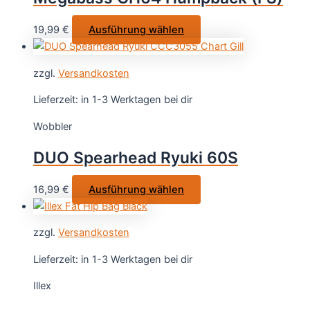
Dieses
19,99
€
Ausführung wählen
Produkt
weist
zzgl.
Versandkosten
mehrere
Varianten
Lieferzeit:
in 1-3 Werktagen bei dir
auf.
Wobbler
Die
Optionen
DUO Spearhead Ryuki 60S
können
auf
Dieses
16,99
€
Ausführung wählen
der
Produkt
Produktseite
weist
gewählt
zzgl.
Versandkosten
mehrere
werden
Varianten
Lieferzeit:
in 1-3 Werktagen bei dir
auf.
Illex
Die
Optionen