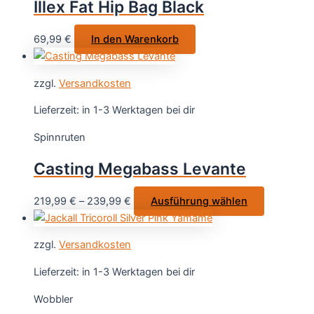
Illex Fat Hip Bag Black
können
auf
69,99
€
In den Warenkorb
der
Produktseite
gewählt
zzgl.
Versandkosten
werden
Lieferzeit:
in 1-3 Werktagen bei dir
Spinnruten
Casting Megabass Levante
Dieses
219,99
€
–
239,99
€
Ausführung wählen
Produkt
weist
zzgl.
Versandkosten
mehrere
Varianten
Lieferzeit:
in 1-3 Werktagen bei dir
auf.
Wobbler
Die